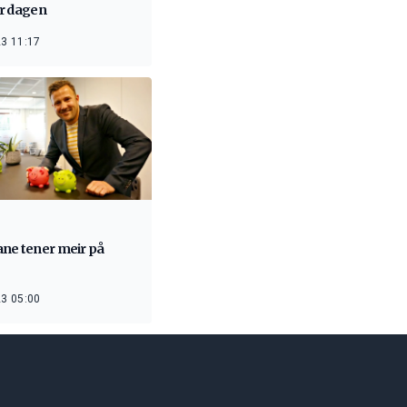
r dagen
3 11:17
ne tener meir på
3 05:00