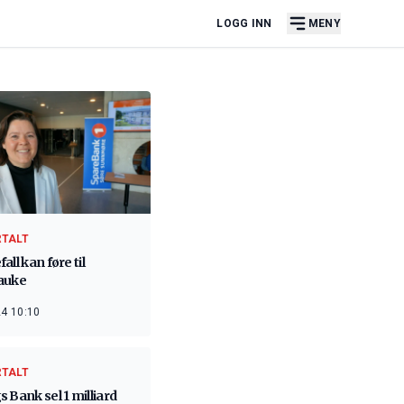
LOGG INN
MENY
RTALT
all kan føre til
auke
4 10:10
RTALT
 Bank sel 1 milliard