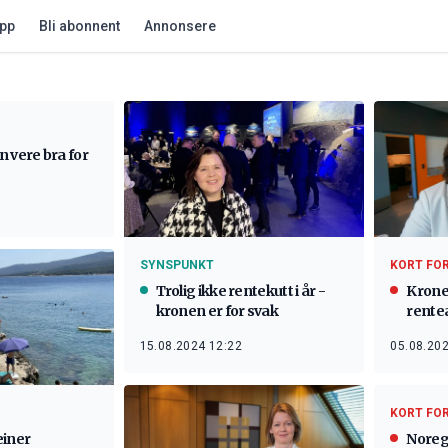
app
Bli abonnent
Annonsere
 vere bra for
SYNSPUNKT
KORT FO
Trolig ikke rentekutt i år -
Kronef
kronen er for svak
rente
15.08.2024 12:22
05.08.202
KORT FO
Noregs
iner