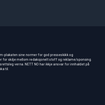
m-plakaten sine normer for god presseskikk og
 for skilje mellom redaksjonelt stoff og reklame/sponsing.
rettsleg verna. NETT NO har ikkje ansvar for innhaldet på
ka til.