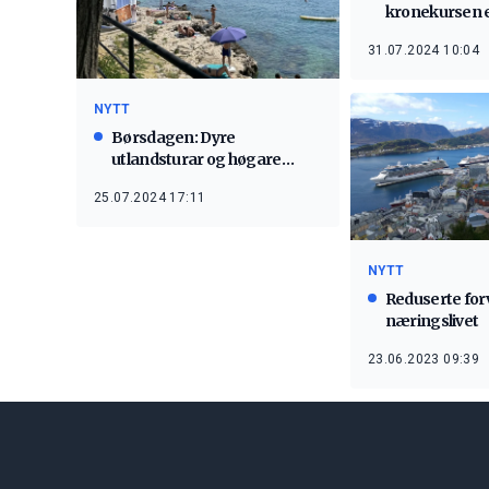
kronekursen 
31.07.2024 10:04
NYTT
Børsdagen: Dyre
utlandsturar og høgare
rente i sikte
25.07.2024 17:11
NYTT
Reduserte forv
næringslivet
23.06.2023 09:39