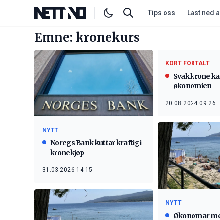
Tips oss
Last ned 
Emne: kronekurs
KORT FORTALT
Svak krone kan
økonomien
20.08.2024 09:26
NYTT
Noregs Bank kuttar kraftig i
kronekjøp
31.03.2026 14:15
NYTT
Økonomar me