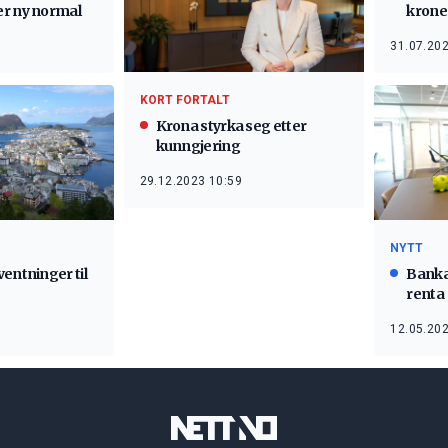
krone
er ny normal
31.07.202
KORT FORTALT
Krona styrka seg etter
kunngjering
29.12.2023 10:59
NYTT
entninger til
Banka
renta
12.05.202