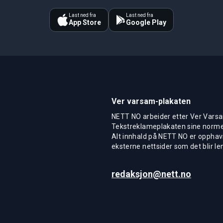
Last ned fra
Last ned fra
App Store
Google Play
Ver varsam-plakaten
NETT NO arbeider etter Ver Varsa
Tekstreklameplakaten sine normer
Alt innhald på NETT NO er opphavs
eksterne nettsider som det blir len
redaksjon@nett.no