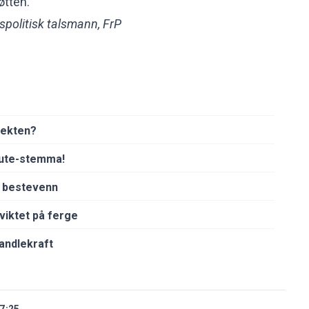
øtten.
spolitisk talsmann, FrP
pekten?
 ute-stemma!
s bestevenn
viktet på ferge
andlekraft
7:25