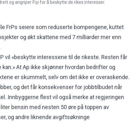
ett og angriper Frp for å beskytte de rikes interesser.
alle FrPs seiere som reduserte bompengene, kuttet
osjekter og økt skattene med 7 milliarder mer enn
.
 vil «beskytte interessene til de rikeste. Resten får
 kan.» At Ap ikke skjønner hvordan bedrifter og
riktene er skummelt, selv om det ikke er overaskende.
obber, og det får konsekvenser for jobbtilbudet når
jel. Innbyggerne flest vil også merke at regjeringen
n liter bensin med nesten 50 øre på toppen av
ser, og andre liknende avgiftsøkninge