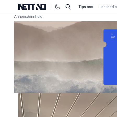
Tips oss
Last ned 
Annonsørinnhold
Link for annonse