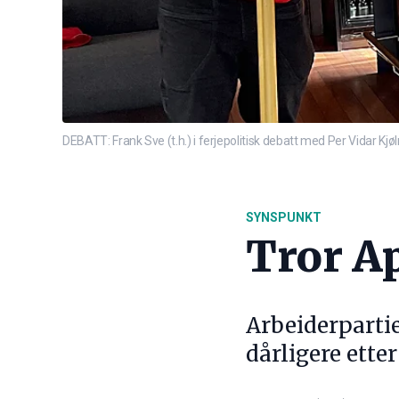
DEBATT: Frank Sve (t.h.) i ferjepolitisk debatt med Per Vidar K
SYNSPUNKT
Tror A
Arbeiderpartie
dårligere etter