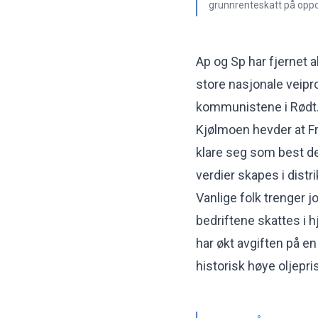
grunnrenteskatt på oppdr
Ap og Sp har fjernet 
store nasjonale veipr
kommunistene i Rødt
Kjølmoen hevder at FrP
klare seg som best de
verdier skapes i dist
Vanlige folk trenger j
bedriftene skattes i h
har økt avgiften på e
historisk høye oljepri