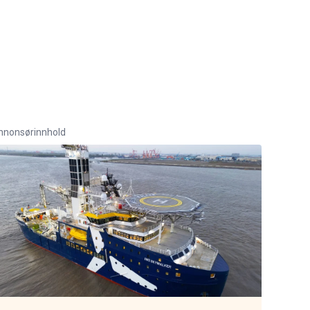
nnonsørinnhold