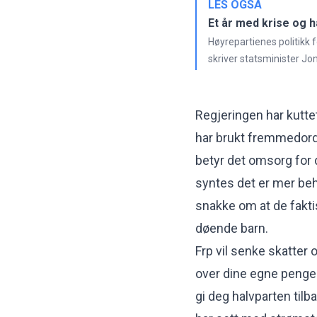
LES OGSÅ
Et år med krise og h
Høyrepartienes politikk fo
skriver statsminister Jo
Regjeringen har kuttet
har brukt fremmedorde
betyr det omsorg for
syntes det er mer beh
snakke om at de faktis
døende barn.
Frp vil senke skatter
over dine egne penger,
gi deg halvparten tilb