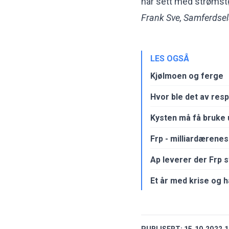
har sett med strømst
Frank Sve, Samferdsel
LES OGSÅ
Kjølmoen og ferge
Hvor ble det av res
Kysten må få bruke
Frp - milliardærene
Ap leverer der Frp s
Et år med krise og h
PUBLISERT:
15.10.2022 1