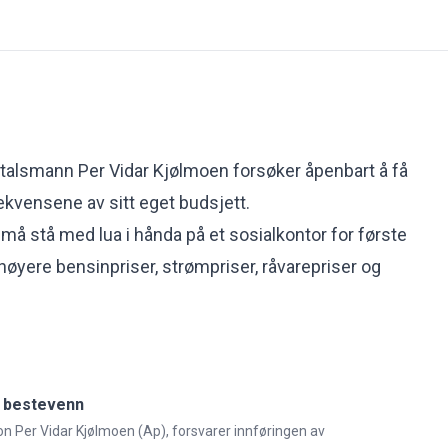
talsmann Per Vidar Kjølmoen forsøker åpenbart å få
ekvensene av sitt eget budsjett.
å stå med lua i hånda på et sosialkontor for første
 høyere bensinpriser, strømpriser, råvarepriser og
s bestevenn
on Per Vidar Kjølmoen (Ap), forsvarer innføringen av