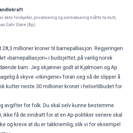
andlekraft
r økte forskjeller, privatisering og sentralisering måtte ta slutt,
nas Gahr Støre (Ap).
 28,3 millioner kroner til barnepalliasjon. Regjeringen
t «barnepalliasjon» i budsjettet, på vanlig norsk
 døende barn. Jeg skjønner godt at Kjølmoen og Ap
agelig å skyve «rikingene» foran seg så de slipper å
k kutter neste 30 millioner kroner i helsetilbudet for
 og avgifter for folk. Du skal selv kunne bestemme
 ikke få de inndratt for at en Ap-politiker senere skal
ake og kreve at du er takknemlig, slik vi for eksempel