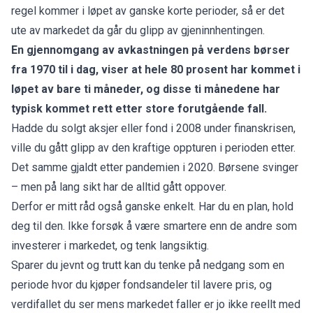
regel kommer i løpet av ganske korte perioder, så er det
ute av markedet da går du glipp av gjeninnhentingen.
En gjennomgang av avkastningen på verdens børser
fra 1970 til i dag, viser at hele 80 prosent har kommet i
løpet av bare ti måneder, og disse ti månedene har
typisk kommet rett etter store forutgående fall.
Hadde du solgt aksjer eller fond i 2008 under finanskrisen,
ville du gått glipp av den kraftige oppturen i perioden etter.
Det samme gjaldt etter pandemien i 2020. Børsene svinger
– men på lang sikt har de alltid gått oppover.
Derfor er mitt råd også ganske enkelt. Har du en plan, hold
deg til den. Ikke forsøk å være smartere enn de andre som
investerer i markedet, og tenk langsiktig.
Sparer du jevnt og trutt kan du tenke på nedgang som en
periode hvor du kjøper fondsandeler til lavere pris, og
verdifallet du ser mens markedet faller er jo ikke reellt med