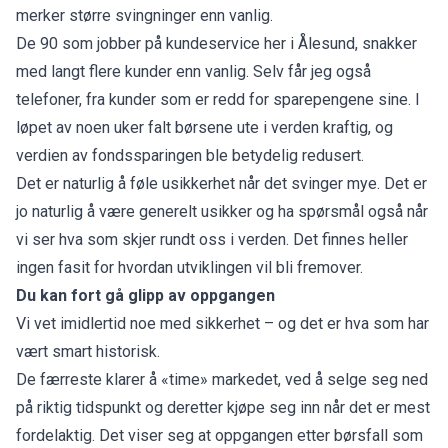
merker større svingninger enn vanlig.
De 90 som jobber på kundeservice her i Ålesund, snakker
med langt flere kunder enn vanlig. Selv får jeg også
telefoner, fra kunder som er redd for sparepengene sine. I
løpet av noen uker falt børsene ute i verden kraftig, og
verdien av fondssparingen ble betydelig redusert.
Det er naturlig å føle usikkerhet når det svinger mye. Det er
jo naturlig å være generelt usikker og ha spørsmål også når
vi ser hva som skjer rundt oss i verden. Det finnes heller
ingen fasit for hvordan utviklingen vil bli fremover.
Du kan fort gå glipp av oppgangen
Vi vet imidlertid noe med sikkerhet – og det er hva som har
vært smart historisk.
De færreste klarer å «time» markedet, ved å selge seg ned
på riktig tidspunkt og deretter kjøpe seg inn når det er mest
fordelaktig. Det viser seg at oppgangen etter børsfall som