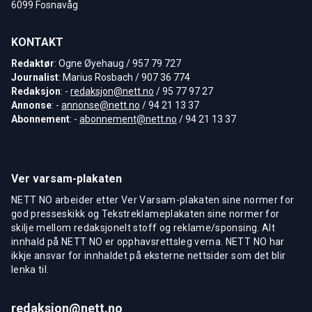
6099 Fosnavåg
KONTAKT
Redaktør
: Ogne Øyehaug / 957 79 727
Journalist
: Marius Rosbach / 907 36 774
Redaksjon
: -
redaksjon@nett.no
/ 95 77 97 27
Annonse
: -
annonse@nett.no
/ 94 21 13 37
Abonnement
: -
abonnement@nett.no
/ 94 21 13 37
Ver varsam-plakaten
NETT NO arbeider etter Ver Varsam-plakaten sine normer for
god presseskikk og Tekstreklameplakaten sine normer for
skilje mellom redaksjonelt stoff og reklame/sponsing. Alt
innhald på NETT NO er opphavsrettsleg verna. NETT NO har
ikkje ansvar for innhaldet på eksterne nettsider som det blir
lenka til.
redaksjon@nett.no