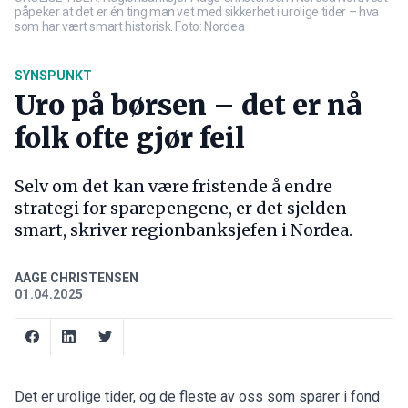
påpeker at det er én ting man vet med sikkerhet i urolige tider – hva
som har vært smart historisk. Foto: Nordea
SYNSPUNKT
Uro på børsen – det er nå
folk ofte gjør feil
Selv om det kan være fristende å endre
strategi for sparepengene, er det sjelden
smart, skriver regionbanksjefen i Nordea.
AAGE CHRISTENSEN
01.04.2025
Det er urolige tider, og de fleste av oss som sparer i fond