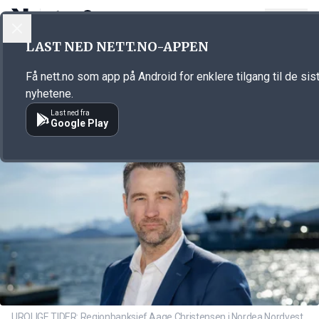
LOGG INN
MENY
Annonsørinnhold
LAST NED NETT.NO-APPEN
Link for annonse
Få nett.no som app på Android for enklere tilgang til de sis
nyhetene.
Last ned fra
Google Play
UROLIGE TIDER: Regionbanksjef Aage Christensen i Nordea Nordvest