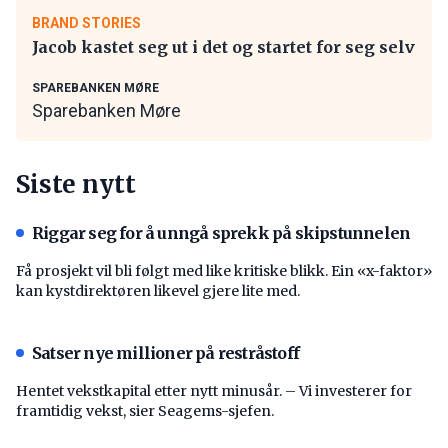
BRAND STORIES
Jacob kastet seg ut i det og startet for seg selv
SPAREBANKEN MØRE
Sparebanken Møre
Siste nytt
Riggar seg for å unngå sprekk på skipstunnelen
Få prosjekt vil bli følgt med like kritiske blikk. Ein «x-faktor»
kan kystdirektøren likevel gjere lite med.
Satser nye millioner på restråstoff
Hentet vekstkapital etter nytt minusår. – Vi investerer for
framtidig vekst, sier Seagems-sjefen.