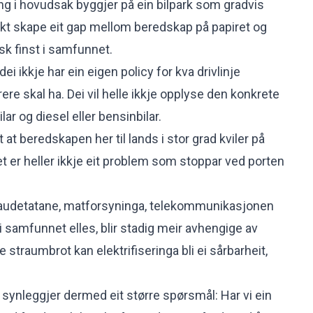
ing i hovudsak byggjer på ein bilpark som gradvis
sikt skape eit gap mellom beredskap på papiret og
k finst i samfunnet.
ei ikkje har ein eigen policy for kva drivlinje
rere skal ha. Dei vil helle ikkje opplyse den konkrete
lar og diesel eller bensinbilar.
 at beredskapen her til lands i stor grad kviler på
Det er heller ikkje eit problem som stoppar ved porten
audetatane, matforsyninga, telekommunikasjonen
 samfunnet elles, blir stadig meir avhengige av
 straumbrot kan elektrifiseringa bli ei sårbarheit,
synleggjer dermed eit større spørsmål: Har vi ein