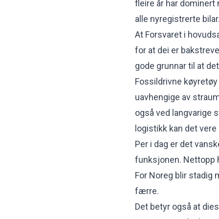
fleire år har dominert 
alle nyregistrerte bilar
At Forsvaret i hovudsak
for at dei er bakstreve
gode grunnar til at det 
Fossildrivne køyretøy e
uavhengige av straumne
også ved langvarige st
logistikk kan det vere
Per i dag er det vanske
funksjonen. Nettopp he
For Noreg blir stadig m
færre.
Det betyr også at dies