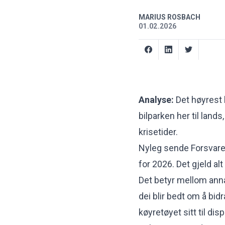
MARIUS ROSBACH
01.02.2026
Analyse:
Det høyrest 
bilparken her til land
krisetider.
Nyleg sende Forsvare
for 2026
. Det gjeld al
Det betyr mellom anna 
dei blir bedt om å bid
køyretøyet sitt til di