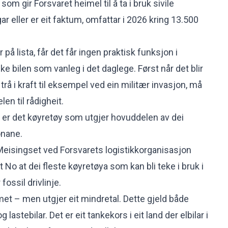
a
som gir Forsvaret heimel til å ta i bruk sivile
gar eller er eit faktum, omfattar i 2026 kring 13.500
på lista, får det får ingen praktisk funksjon i
ke bilen som vanleg i det daglege. Først når det blir
trå i kraft til eksempel ved ein militær invasjon, må
len til rådigheit.
lv er det køyretøy som utgjer hovuddelen av dei
onane.
eisingset ved Forsvarets logistikkorganisasjon
t No at dei fleste køyretøya som kan bli teke i bruk i
 fossil drivlinje.
met – men utgjer eit mindretal. Dette gjeld både
g lastebilar. Det er eit tankekors i eit land der elbilar i