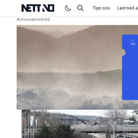
Tips oss
Last ned 
Annonsørinnhold
Link for annonse