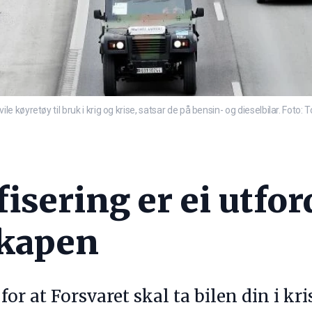
øyretøy til bruk i krig og krise, satsar de på bensin- og dieselbilar. Foto: 
fisering er ei utfor
kapen
or at Forsvaret skal ta bilen din i kris