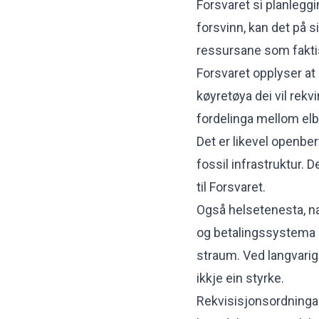
Forsvaret si planlegg
forsvinn, kan det på 
ressursane som faktis
Forsvaret opplyser at d
køyretøya dei vil rekvi
fordelinga mellom elbi
Det er likevel openbert
fossil infrastruktur. 
til Forsvaret.
Også helsetenesta, n
og betalingssystema i
straum. Ved langvarige
ikkje ein styrke.
Rekvisisjonsordninga 