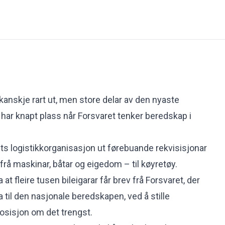
kanskje rart ut, men store delar av den nyaste
s, har knapt plass når Forsvaret tenker beredskap i
ts logistikkorganisasjon ut
førebuande rekvisisjonar
t frå maskinar, båtar og eigedom – til køyretøy.
at fleire tusen bileigarar får brev frå Forsvaret, der
ra til den nasjonale beredskapen, ved å stille
sposisjon om det trengst.