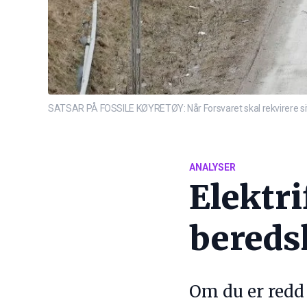
SATSAR PÅ FOSSILE KØYRETØY: Når Forsvaret skal rekvirere sivile k
ANALYSER
Elektri
bereds
Om du er redd f