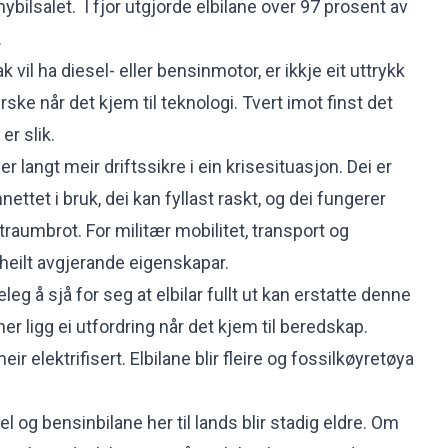
nybilsalet. I fjor utgjorde
elbilane over 97 prosent
av
.
 vil ha diesel- eller bensinmotor, er ikkje eit uttrykk
rske når det kjem til teknologi. Tvert imot finst det
er slik.
r langt meir driftssikre i ein krisesituasjon. Dei er
ttet i bruk, dei kan fyllast raskt, og dei fungerer
raumbrot. For militær mobilitet, transport og
 heilt avgjerande eigenskapar.
leg å sjå for seg at elbilar fullt ut kan erstatte denne
r ligg ei utfordring når det kjem til beredskap.
eir elektrifisert. Elbilane blir fleire og fossilkøyretøya
el og bensinbilane her til lands blir stadig eldre. Om