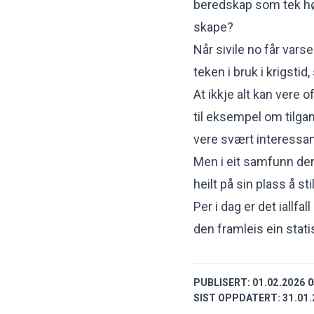
beredskap som tek høg
skape?
Når sivile no får vars
teken i bruk i krigstid
At ikkje alt kan vere 
til eksempel om tilgan
vere svært interessant
Men i eit samfunn der s
heilt på sin plass å s
Per i dag er det iallfal
den framleis ein statis
PUBLISERT:
01.02.2026 0
SIST OPPDATERT:
31.01.