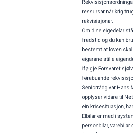
Rekvisisjonsordning
ressursar når krig tru
rekvisisjonar.
Om dine eigedelar står 
fredstid og du kan bru
bestemt at loven skal 
eigarane stille eigende
Ifølgje Forsvaret sjø
førebuande rekvisisj
Seniorrådgivar Hans M
opplyser vidare til Net
ein krisesituasjon, har
Elbilar er med i syste
personbilar, varebilar o