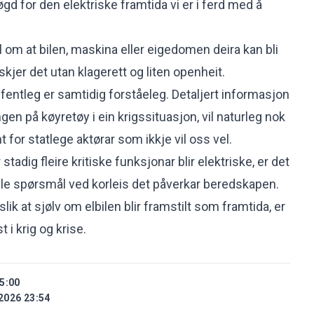
d for den elektriske framtida vi er i ferd med å
el om at bilen, maskina eller eigedomen deira kan bli
, skjer det utan klagerett og liten openheit.
offentleg er samtidig forståeleg. Detaljert informasjon
gen på køyretøy i ein krigssituasjon, vil naturleg nok
 for statlege aktørar som ikkje vil oss vel.
tadig fleire kritiske funksjonar blir elektriske, er det
tille spørsmål ved korleis det påverkar beredskapen.
l slik at sjølv om elbilen blir framstilt som framtida, er
t i krig og krise.
5:00
2026 23:54