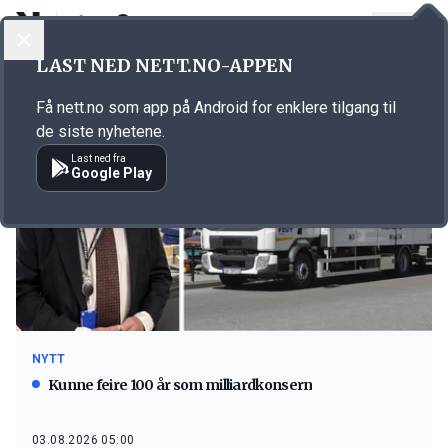
LOGG INN
MENY
LAST NED NETT.NO-APPEN
Emne: bil
Få nett.no som app på Android for enklere tilgang til
de siste nyhetene.
Last ned fra
Google Play
NYTT
Kunne feire 100 år som milliardkonsern
03.08.2026 05:00