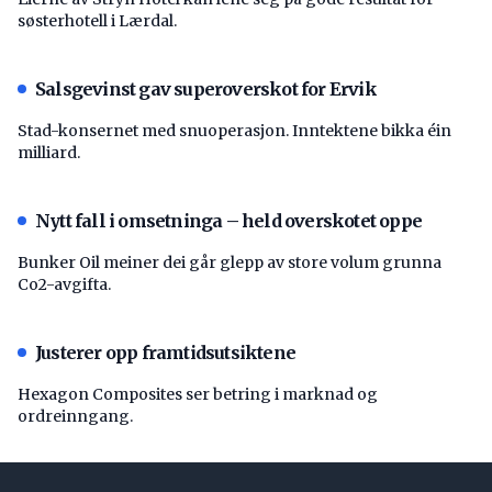
søsterhotell i Lærdal.
Salsgevinst gav superoverskot for Ervik
Stad-konsernet med snuoperasjon. Inntektene bikka éin
milliard.
Nytt fall i omsetninga – held overskotet oppe
Bunker Oil meiner dei går glepp av store volum grunna
Co2-avgifta.
Justerer opp framtidsutsiktene
Hexagon Composites ser betring i marknad og
ordreinngang.