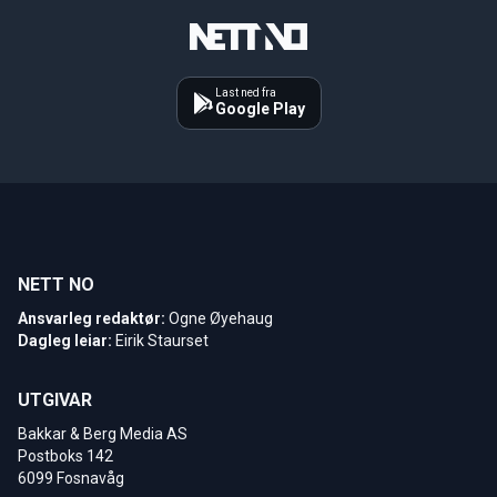
Last ned fra
Google Play
NETT NO
Ansvarleg redaktør:
Ogne Øyehaug
Dagleg leiar:
Eirik Staurset
UTGIVAR
Bakkar & Berg Media AS
Postboks 142
6099 Fosnavåg