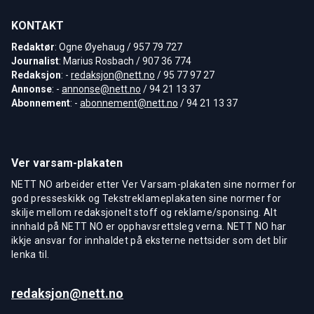
KONTAKT
Redaktør
: Ogne Øyehaug / 957 79 727
Journalist
: Marius Rosbach / 907 36 774
Redaksjon
: -
redaksjon@nett.no
/ 95 77 97 27
Annonse
: -
annonse@nett.no
/ 94 21 13 37
Abonnement
: -
abonnement@nett.no
/ 94 21 13 37
Ver varsam-plakaten
NETT NO arbeider etter Ver Varsam-plakaten sine normer for
god presseskikk og Tekstreklameplakaten sine normer for
skilje mellom redaksjonelt stoff og reklame/sponsing. Alt
innhald på NETT NO er opphavsrettsleg verna. NETT NO har
ikkje ansvar for innhaldet på eksterne nettsider som det blir
lenka til.
redaksjon@nett.no