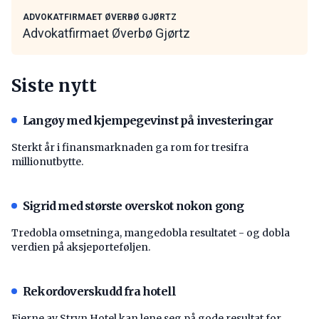
ADVOKATFIRMAET ØVERBØ GJØRTZ
Advokatfirmaet Øverbø Gjørtz
Siste nytt
Langøy med kjempegevinst på investeringar
Sterkt år i finansmarknaden ga rom for tresifra
millionutbytte.
Sigrid med største overskot nokon gong
Tredobla omsetninga, mangedobla resultatet - og dobla
verdien på aksjeporteføljen.
Rekordoverskudd fra hotell
Eierne av Stryn Hotel kan lene seg på gode resultat for