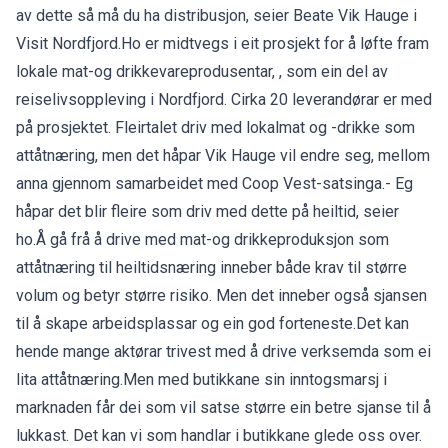
av dette så må du ha distribusjon, seier Beate Vik Hauge i
Visit Nordfjord.Ho er midtvegs i eit prosjekt for å løfte fram
lokale mat-og drikkevareprodusentar, , som ein del av
reiselivsoppleving i Nordfjord. Cirka 20 leverandørar er med
på prosjektet. Fleirtalet driv med lokalmat og -drikke som
attåtnæring, men det håpar Vik Hauge vil endre seg, mellom
anna gjennom samarbeidet med Coop Vest-satsinga.- Eg
håpar det blir fleire som driv med dette på heiltid, seier
ho.Å gå frå å drive med mat-og drikkeproduksjon som
attåtnæring til heiltidsnæring inneber både krav til større
volum og betyr større risiko. Men det inneber også sjansen
til å skape arbeidsplassar og ein god forteneste.Det kan
hende mange aktørar trivest med å drive verksemda som ei
lita attåtnæring.Men med butikkane sin inntogsmarsj i
marknaden får dei som vil satse større ein betre sjanse til å
lukkast. Det kan vi som handlar i butikkane glede oss over.