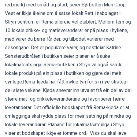
red.merk) med smått og stort, seier Sørbotten.Men Coop
Vest er ikkje åleine om å satse lokalt.Rett i nabolaget i
Stryn sentrum er Rema allereie vel etablert. Mellom fem og
10 lokale drikke- og matleverandørar er på plass i hyllene,
med varer du berre får der, og tilbodet varierer med
sesongane. Det er populære varer, og nestleiar Katrine
Sønsterudbråten i butikken seier planen er å auke
lokalmatsatsinga. Rema-butikken i Stryn vil også samle
lokale produkt på ein plass i butikken og gjere dei meir
synlege.Rema-kjeda har fått mykje tyn for sin nye strategi
dei siste vekene. Kjeda snevrar inn utvalet frå ein del av dei
større mat- og drikkeleverandørane og favoriserer færre
leverandørar. Det offisielle bodskapet frå Rema-kjeda er at
omlegginga skal rydde plass for meir satsing på mindre og
lokale leverandørar. Planane for lokalmatsatsinga i Stryn
viser at bodskapet ikkje er tomme ord.- Viss du skal leve