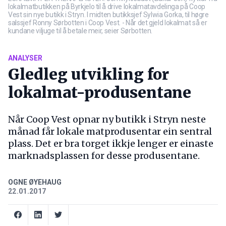
lokalmatbutikken på Byrkjelo til å drive lokalmatavdelinga på Coop
Vest sin nye butikk i Stryn. I midten butikksjef Sylwia Gorka, til høgre
salssjef Ronny Sørbotten i Coop Vest. - Når det gjeld lokalmat så er
kundane viljuge til å betale meir, seier Sørbotten.
ANALYSER
Gledleg utvikling for
lokalmat-produsentane
Når Coop Vest opnar ny butikk i Stryn neste
månad får lokale matprodusentar ein sentral
plass. Det er bra torget ikkje lenger er einaste
marknadsplassen for desse produsentane.
OGNE ØYEHAUG
22.01.2017