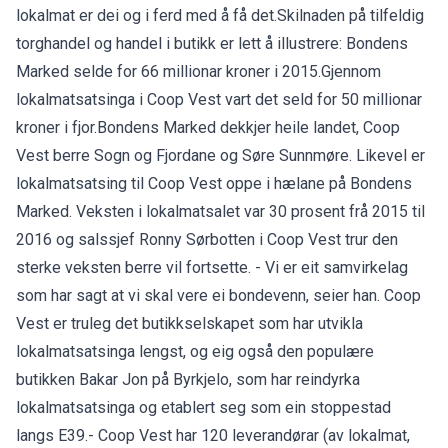
lokalmat er dei og i ferd med å få det.Skilnaden på tilfeldig
torghandel og handel i butikk er lett å illustrere: Bondens
Marked selde for 66 millionar kroner i 2015.Gjennom
lokalmatsatsinga i Coop Vest vart det seld for 50 millionar
kroner i fjor.Bondens Marked dekkjer heile landet, Coop
Vest berre Sogn og Fjordane og Søre Sunnmøre. Likevel er
lokalmatsatsing til Coop Vest oppe i hælane på Bondens
Marked. Veksten i lokalmatsalet var 30 prosent frå 2015 til
2016 og salssjef Ronny Sørbotten i Coop Vest trur den
sterke veksten berre vil fortsette. - Vi er eit samvirkelag
som har sagt at vi skal vere ei bondevenn, seier han. Coop
Vest er truleg det butikkselskapet som har utvikla
lokalmatsatsinga lengst, og eig også den populære
butikken Bakar Jon på Byrkjelo, som har reindyrka
lokalmatsatsinga og etablert seg som ein stoppestad
langs E39.- Coop Vest har 120 leverandørar (av lokalmat,