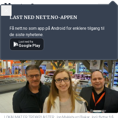
LOGG INN
MENY
Annonsørinnhold
LAST NED NETT.NO-APPEN
Link for annonse
Få nett.no som app på Android for enklere tilgang til
de siste nyhetene.
Last ned fra
Google Play
LOKALMAT ER TREKKPLASTER: Jon Myklebust (Bakar Jon) flyttar frå