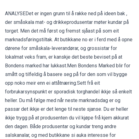
ANALYSEDet er ingen grunn til å rakke ned på ideen bak ,
der småskala mat- og drikkeprodusentar møter kundar på
torget. Men det må først og fremst sjåast på som eit
marknadsføringstiltak. At butikkane no er i ferd med å opne
dørene for småskala-leverandørar, og grossistar for
lokalmat veks fram, er kanskje det beste beviset på at
Bondens marked har lukkast.Men Bondens Marked blir for
smått og tilfeldig å basere seg på for den som vil bygge
opp noko meir enn ei attåtnæring.Sett frå eit
forbrukarsynspunkt er sporadisk torghandel ikkje så enkelt
heller. Du må følge med når neste marknadsdag er og
passar det ikkje er det lenge til neste sjanse. Du er heller
ikkje trygg på at produsenten du vil kjøpe frå kjem akkurat
den dagen. Både produsentar og kundar treng andre
salskanalar, og med butikkane si auka interesse for