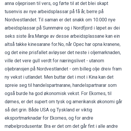
anna oljeprisen til vers, og førte til at det blei skapt
tusenvis av nye arbeidsplassar på få år, berre på
Nordvestlandet. Til saman er det snakk om 10.000 nye
arbeidsplassar på Sunnmøre og i Nordfjord i løpet av dei
seks siste åra.Mange av desse arbeidsplassane kan ein
altså takke kinesarane for.No, når Opec har opna kranene,
og det eine prisfallet avløyser det neste i oljemarknaden,
ville det vere gull verdt for næringslivet - utanom
oljebransjen på Nordvestlandet - om billeg olje dreiv fram
ny vekst i utlandet. Men buttar det i mot i Kina kan det
spreie seg til handelspartnarane, handelspartnarar som
også burde ha god økonomisk vekst. For Ekornes, til
dømes, er det supert om tysk og amerikansk økonomi går
så det grin. Både USA og Tyskland er viktig
eksportmarknadar for Ekornes, og for andre
møbelprodusentar. Bra er det om det går fint i alle andre