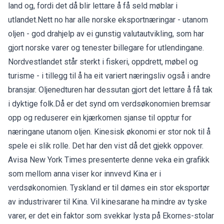
land og, fordi det då blir lettare å få seld møblar i
utlandet.Nett no har alle norske eksportnæringar - utanom
oljen - god drahjelp av ei gunstig valutautvikling, som har
gjort norske varer og tenester billegare for utlendingane.
Nordvestlandet står sterkt i fiskeri, oppdrett, møbel og
turisme - i tillegg til å ha eit variert næringsliv også i andre
bransjar. Oljenedturen har dessutan gjort det lettare å få tak
i dyktige folk.Då er det synd om verdsøkonomien bremsar
opp og reduserer ein kjærkomen sjanse til opptur for
næringane utanom oljen. Kinesisk økonomi er stor nok til å
spele ei slik rolle. Det har den vist då det gjekk oppover.
Avisa New York Times presenterte denne veka ein grafikk
som mellom anna viser kor innvevd Kina er i
verdsøkonomien. Tyskland er til dømes ein stor eksportør
av industrivarer til Kina. Vil kinesarane ha mindre av tyske
varer, er det ein faktor som svekkar lysta på Ekornes-stolar