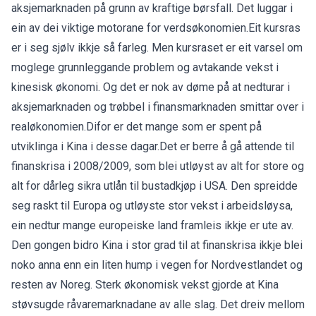
aksjemarknaden på grunn av kraftige børsfall. Det luggar i
ein av dei viktige motorane for verdsøkonomien.Eit kursras
er i seg sjølv ikkje så farleg. Men kursraset er eit varsel om
moglege grunnleggande problem og avtakande vekst i
kinesisk økonomi. Og det er nok av døme på at nedturar i
aksjemarknaden og trøbbel i finansmarknaden smittar over i
realøkonomien.Difor er det mange som er spent på
utviklinga i Kina i desse dagar.Det er berre å gå attende til
finanskrisa i 2008/2009, som blei utløyst av alt for store og
alt for dårleg sikra utlån til bustadkjøp i USA. Den spreidde
seg raskt til Europa og utløyste stor vekst i arbeidsløysa,
ein nedtur mange europeiske land framleis ikkje er ute av.
Den gongen bidro Kina i stor grad til at finanskrisa ikkje blei
noko anna enn ein liten hump i vegen for Nordvestlandet og
resten av Noreg. Sterk økonomisk vekst gjorde at Kina
støvsugde råvaremarknadane av alle slag. Det dreiv mellom