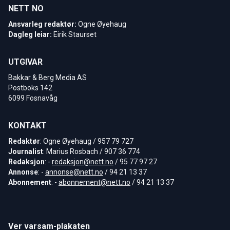
NETT NO
Ansvarleg redaktør:
Ogne Øyehaug
Dagleg leiar:
Eirik Staurset
UTGIVAR
Bakkar & Berg Media AS
Postboks 142
6099 Fosnavåg
KONTAKT
Redaktør
: Ogne Øyehaug / 957 79 727
Journalist
: Marius Rosbach / 907 36 774
Redaksjon
: -
redaksjon@nett.no
/ 95 77 97 27
Annonse
: -
annonse@nett.no
/ 94 21 13 37
Abonnement
: -
abonnement@nett.no
/ 94 21 13 37
Ver varsam-plakaten