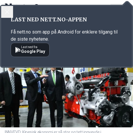
LOGG INN
MENY
Annonsørinnhold
LAST NED NETT.NO-APPEN
Link for annonse
Få nett.no som app på Android for enklere tilgang til
de siste nyhetene.
Last ned fra
Google Play
INNVEVD: Kinesisk økonomi er så stor og tett innvevde i