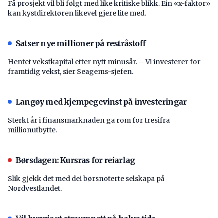
Få prosjekt vil bli følgt med like kritiske blikk. Ein «x-faktor»
kan kystdirektøren likevel gjere lite med.
Satser nye millioner på restråstoff
Hentet vekstkapital etter nytt minusår. – Vi investerer for
framtidig vekst, sier Seagems-sjefen.
Langøy med kjempegevinst på investeringar
Sterkt år i finansmarknaden ga rom for tresifra
millionutbytte.
Børsdagen: Kursras for reiarlag
Slik gjekk det med dei børsnoterte selskapa på
Nordvestlandet.