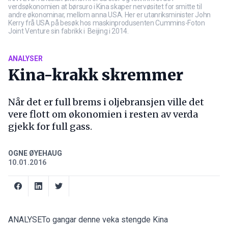
verdsøkonomien at børsuro i Kina skaper nervøsitet for smitte til
andre økonominar, mellom anna USA. Her er utanriksminister John
Kerry frå USA på besøk hos maskinprodusenten Cummins-Foton
Joint Venture sin fabrikk i Beijing i 2014.
ANALYSER
Kina-krakk skremmer
Når det er full brems i oljebransjen ville det
vere flott om økonomien i resten av verda
gjekk for full gass.
OGNE ØYEHAUG
10.01.2016
ANALYSETo gangar denne veka stengde Kina