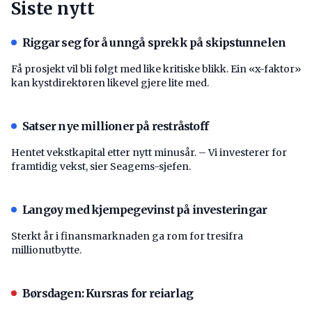
Siste nytt
Riggar seg for å unngå sprekk på skipstunnelen
Få prosjekt vil bli følgt med like kritiske blikk. Ein «x-faktor»
kan kystdirektøren likevel gjere lite med.
Satser nye millioner på restråstoff
Hentet vekstkapital etter nytt minusår. – Vi investerer for
framtidig vekst, sier Seagems-sjefen.
Langøy med kjempegevinst på investeringar
Sterkt år i finansmarknaden ga rom for tresifra
millionutbytte.
Børsdagen: Kursras for reiarlag