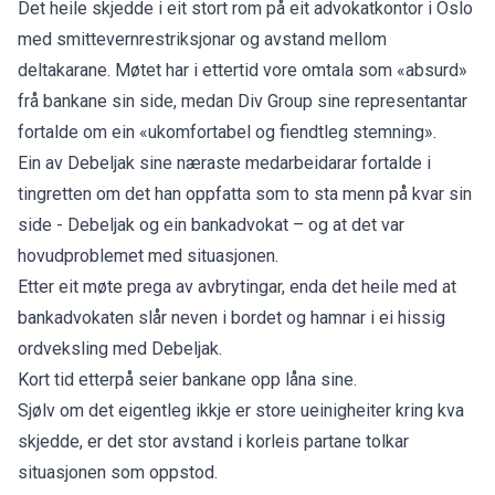
Det heile skjedde i eit stort rom på eit advokatkontor i Oslo
med smittevernrestriksjonar og avstand mellom
deltakarane. Møtet har i ettertid vore omtala som «absurd»
frå bankane sin side, medan Div Group sine representantar
fortalde om ein «ukomfortabel og fiendtleg stemning».
Ein av Debeljak sine næraste medarbeidarar fortalde i
tingretten om det han oppfatta som to sta menn på kvar sin
side - Debeljak og ein bankadvokat – og at det var
hovudproblemet med situasjonen.
Etter eit møte prega av avbrytingar, enda det heile med at
bankadvokaten slår neven i bordet og hamnar i ei hissig
ordveksling med Debeljak.
Kort tid etterpå seier bankane opp låna sine.
Sjølv om det eigentleg ikkje er store ueinigheiter kring kva
skjedde, er det stor avstand i korleis partane tolkar
situasjonen som oppstod.