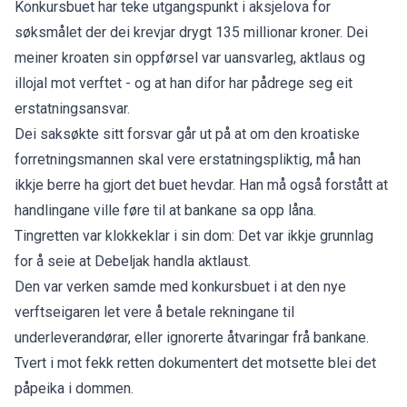
Konkursbuet har teke utgangspunkt i aksjelova for
søksmålet der dei krevjar drygt 135 millionar kroner. Dei
meiner kroaten sin oppførsel var uansvarleg, aktlaus og
illojal mot verftet - og at han difor har pådrege seg eit
erstatningsansvar.
Dei saksøkte sitt forsvar går ut på at om den kroatiske
forretningsmannen skal vere erstatningspliktig, må han
ikkje berre ha gjort det buet hevdar. Han må også forstått at
handlingane ville føre til at bankane sa opp låna.
Tingretten var klokkeklar i sin dom: Det var ikkje grunnlag
for å seie at Debeljak handla aktlaust.
Den var verken samde med konkursbuet i at den nye
verftseigaren let vere å betale rekningane til
underleverandørar, eller ignorerte åtvaringar frå bankane.
Tvert i mot fekk retten dokumentert det motsette blei det
påpeika i dommen.