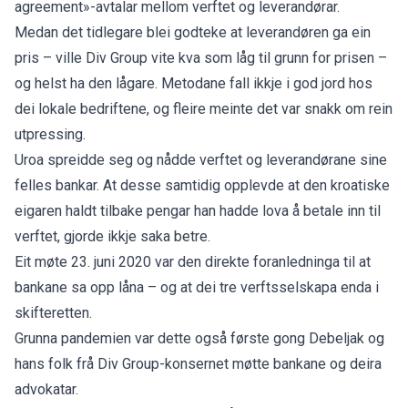
agreement»-avtalar mellom verftet og leverandørar.
Medan det tidlegare blei godteke at leverandøren ga ein
pris – ville Div Group vite kva som låg til grunn for prisen –
og helst ha den lågare. Metodane fall ikkje i god jord hos
dei lokale bedriftene, og fleire meinte det var snakk om rein
utpressing.
Uroa spreidde seg og nådde verftet og leverandørane sine
felles bankar. At desse samtidig opplevde at den kroatiske
eigaren haldt tilbake pengar han hadde lova å betale inn til
verftet, gjorde ikkje saka betre.
Eit møte 23. juni 2020 var den direkte foranledninga til at
bankane sa opp låna – og at dei tre verftsselskapa enda i
skifteretten.
Grunna pandemien var dette også første gong Debeljak og
hans folk frå Div Group-konsernet møtte bankane og deira
advokatar.