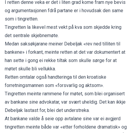
I retten denne veka er det i liten grad kome fram nye bevis
og argumentasjonen fdrå partane er i hovudsak den same
som i tingretten.
Tingretten la likevel mest vekt på kva som skjedde kring
det sentrale skjebnemøte.
Medan saksøkjarane meiner Debeljak «rev ned tilliten til
bankene» i forkant, meinte retten at det var dokumentert at
han sette i gong ei rekke tiltak som skulle sørge for at
møtet skulle bli vellukka.
Retten omtalar også handteringa til den kroatiske
forretningsmannen som «forsvarlig og aktsom».
Tingretten meinte rammene for møtet, som blei organisert
av bankane sine advokatar, var svært uheldig. Det kan ikkje
Debeljak lastast for, blei det understreka.
At bankane valde å seie opp avtalane sine var ei avgjerd
tingretten meinte både var «etter forholdene dramatisk» og