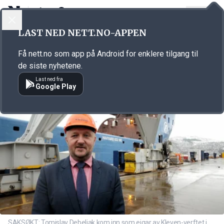
LOGG INN
MENY
Annonsørinnhold
LAST NED NETT.NO-APPEN
Link for annonse
Få nett.no som app på Android for enklere tilgang til
de siste nyhetene.
Last ned fra
Google Play
SAKSØKT: Tomislav Debeljak kom inn som eigar av Kleven-verftet i