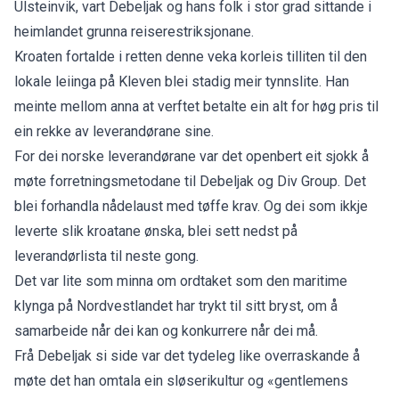
Ulsteinvik, vart Debeljak og hans folk i stor grad sittande i
heimlandet grunna reiserestriksjonane.
Kroaten fortalde i retten denne veka korleis tilliten til den
lokale leiinga på Kleven blei stadig meir tynnslite. Han
meinte mellom anna at verftet betalte ein alt for høg pris til
ein rekke av leverandørane sine.
For dei norske leverandørane var det openbert eit sjokk å
møte forretningsmetodane til Debeljak og Div Group. Det
blei forhandla nådelaust med tøffe krav. Og dei som ikkje
leverte slik kroatane ønska, blei sett nedst på
leverandørlista til neste gong.
Det var lite som minna om ordtaket som den maritime
klynga på Nordvestlandet har trykt til sitt bryst, om å
samarbeide når dei kan og konkurrere når dei må.
Frå Debeljak si side var det tydeleg like overraskande å
møte det han omtala ein sløserikultur og «gentlemens