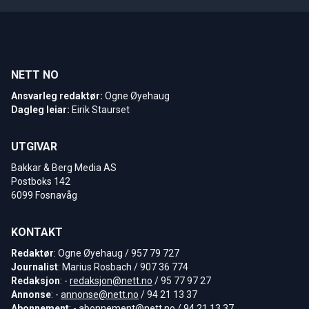
NETT NO
Ansvarleg redaktør:
Ogne Øyehaug
Dagleg leiar:
Eirik Staurset
UTGIVAR
Bakkar & Berg Media AS
Postboks 142
6099 Fosnavåg
KONTAKT
Redaktør
: Ogne Øyehaug / 957 79 727
Journalist
: Marius Rosbach / 907 36 774
Redaksjon
: -
redaksjon@nett.no
/ 95 77 97 27
Annonse
: -
annonse@nett.no
/ 94 21 13 37
Abonnement
: -
abonnement@nett.no
/ 94 21 13 37