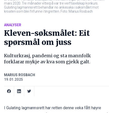
mars 2020. Tre månader etterpå var tre verftsselskap konkurs.
Gulating lagmannsrett behandlar no ankesaka i søksmålet mot
kroaten som blei frifunne i tingretten. Foto: Marius Rosbach
ANALYSER
Kleven-søksmålet: Eit
spørsmål om juss
Kulturkrasj, pandemi og sta mannfolk
forklarar mykje av kva som gjekk galt.
MARIUS ROSBACH
19.01.2025
I Gulating lagmannsrett har retten denne veka fått høyre