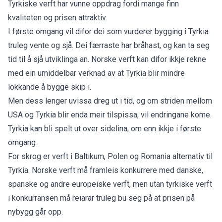
Tyrkiske verft har vunne oppdrag fordi mange finn
kvaliteten og prisen attraktiv.
I første omgang vil difor dei som vurderer bygging i Tyrkia
truleg vente og sjå. Dei færraste har bråhast, og kan ta seg
tid til å sjå utviklinga an. Norske verft kan difor ikkje rekne
med ein umiddelbar verknad av at Tyrkia blir mindre
lokkande å bygge skip i.
Men dess lenger uvissa dreg ut i tid, og om striden mellom
USA og Tyrkia blir enda meir tilspissa, vil endringane kome.
Tyrkia kan bli spelt ut over sidelina, om enn ikkje i første
omgang.
For skrog er verft i Baltikum, Polen og Romania alternativ til
Tyrkia. Norske verft må framleis konkurrere med danske,
spanske og andre europeiske verft, men utan tyrkiske verft
i konkurransen må reiarar truleg bu seg på at prisen på
nybygg går opp.