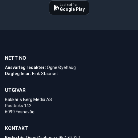
Last ned fra
Google Play
NETT NO
Ansvarleg redaktør:
Ogne Øyehaug
Dagleg leiar:
Eirik Staurset
UTGIVAR
Bakkar & Berg Media AS
Postboks 142
6099 Fosnavåg
KONTAKT
Redaktør
: Ogne Øyehaug / 957 79 727