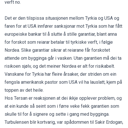
verft no.
Det er den tilspissa situasjonen mellom Tyrkia og USA og
faren for at USA innfører sanksjonar mot Tyrkia som har fått
europeiske bankar til å slutte å stille garantiar, blant anna
for forskot som reiarar betalar til tyrkiske verft, i følgje
Nordea. Slike garantiar sikrar at reiarane får forskotet
attende om bygginga går i vasken. Utan garantien må dei ta
risikoen sjølv, og det meiner Nordea er alt for risikabelt.
Vanskane for Tyrkia har fleire årsaker, der striden om ein
fengsla amerikansk pastor som USA vil ha lauslatt, kjem på
toppen av det heile.
Hos Tersan er reaksjonen at dei ikkje opplever problem, og
at ein kunde så seint som i førre veke fekk garantien som
skulle til for å signere og sette i gang med bygginga.
Turbulensen blir kortvarig, var spådommen til Sakir Erdogan,