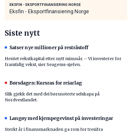
EKSFIN - EKSPORTFINANSIERING NORGE
Eksfin - Eksportfinansiering Norge
Siste nytt
Satser nye millioner på restråstoff
Hentet vekstkapital etter nytt minusår. – Vi investerer for
framtidig vekst, sier Seagems-sjefen.
Børsdagen: Kursras for reiarlag
Slik gjekk det med dei børsnoterte selskapa på
Nordvestlandet.
Langøy med kjempegevinst på investeringar
Sterkt år i finansmarknaden ga rom for tresifra