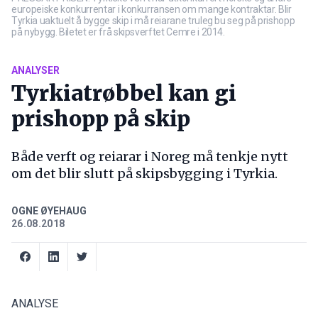
europeiske konkurrentar i konkurransen om mange kontraktar. Blir
Tyrkia uaktuelt å bygge skip i må reiarane truleg bu seg på prishopp
på nybygg. Biletet er frå skipsverftet Cemre i 2014.
ANALYSER
Tyrkiatrøbbel kan gi
prishopp på skip
Både verft og reiarar i Noreg må tenkje nytt
om det blir slutt på skipsbygging i Tyrkia.
OGNE ØYEHAUG
26.08.2018
ANALYSE