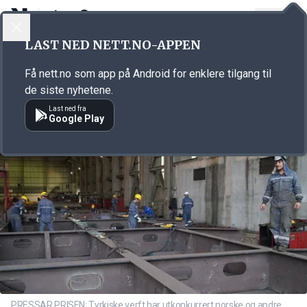
LOGG INN
MENY
Annonsørinnhold
LAST NED NETT.NO-APPEN
Link for annonse
Få nett.no som app på Android for enklere tilgang til
de siste nyhetene.
Last ned fra
Google Play
PRESSAR PRISEN: Tyrkiske verft har utkonkurrert norske og andre