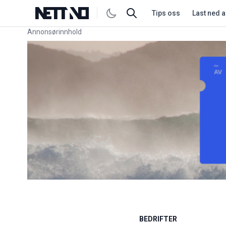
Tips oss
Last ned 
Annonsørinnhold
Link for annonse
BEDRIFTER