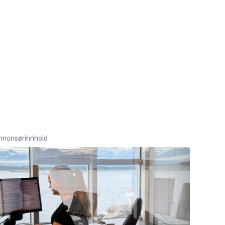
nnonsørinnhold