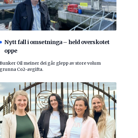
Nytt fall i omsetninga – held overskotet
oppe
Bunker Oil meiner dei går glepp av store volum
grunna Co2-avgifta.