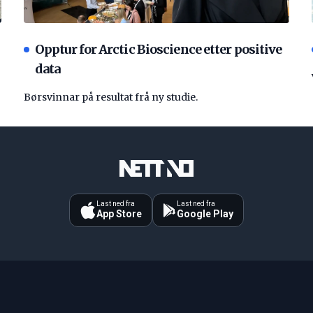
Opptur for Arctic Bioscience etter positive
data
Børsvinnar på resultat frå ny studie.
Last ned fra
Last ned fra
App Store
Google Play