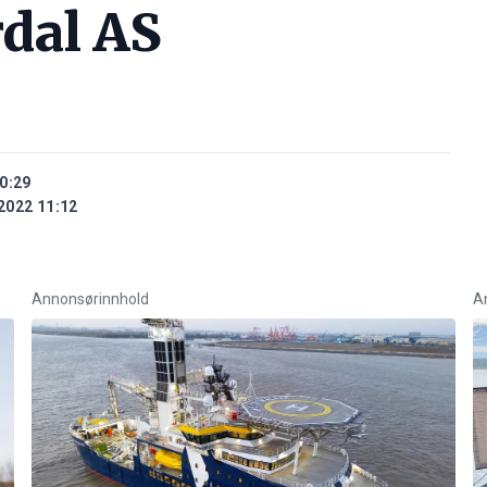
rdal AS
0:29
2022 11:12
Annonsørinnhold
A