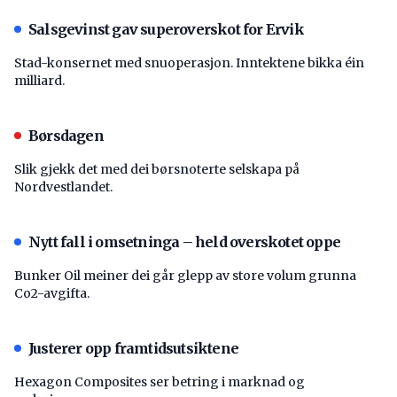
Salsgevinst gav superoverskot for Ervik
Stad-konsernet med snuoperasjon. Inntektene bikka éin
milliard.
Børsdagen
Slik gjekk det med dei børsnoterte selskapa på
Nordvestlandet.
Nytt fall i omsetninga – held overskotet oppe
Bunker Oil meiner dei går glepp av store volum grunna
Co2-avgifta.
Justerer opp framtidsutsiktene
Hexagon Composites ser betring i marknad og