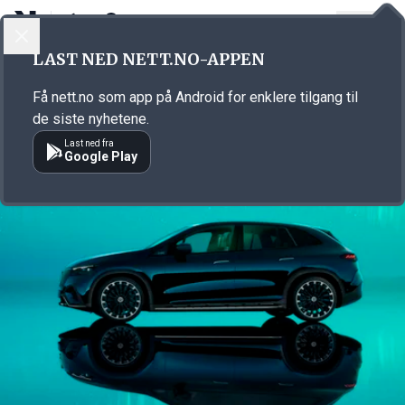
LOGG INN
MENY
Annonsørinnhold
LAST NED NETT.NO-APPEN
Link for annonse
Få nett.no som app på Android for enklere tilgang til
de siste nyhetene.
Last ned fra
Google Play
Annonsørinnhold