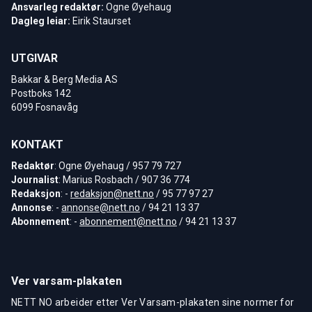
Ansvarleg redaktør:
Ogne Øyehaug
Dagleg leiar:
Eirik Staurset
UTGIVAR
Bakkar & Berg Media AS
Postboks 142
6099 Fosnavåg
KONTAKT
Redaktør
: Ogne Øyehaug / 957 79 727
Journalist
: Marius Rosbach / 907 36 774
Redaksjon
: -
redaksjon@nett.no
/ 95 77 97 27
Annonse
: -
annonse@nett.no
/ 94 21 13 37
Abonnement
: -
abonnement@nett.no
/ 94 21 13 37
Ver varsam-plakaten
NETT NO arbeider etter Ver Varsam-plakaten sine normer for