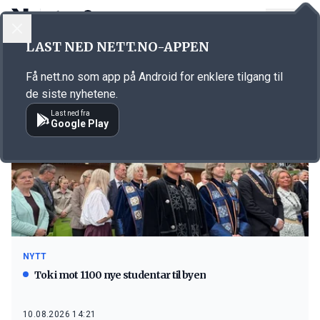
LOGG INN
MENY
LAST NED NETT.NO-APPEN
Emne: Ålesund
Få nett.no som app på Android for enklere tilgang til
de siste nyhetene.
Last ned fra
Google Play
NYTT
Tok i mot 1100 nye studentar til byen
10.08.2026 14:21