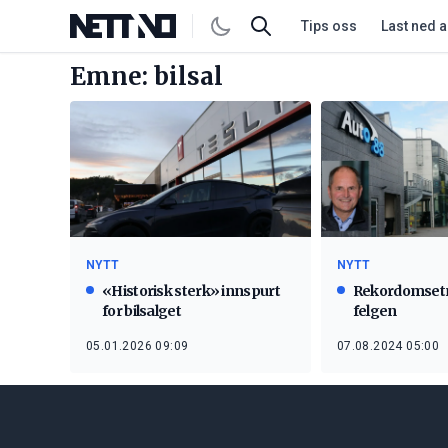
Tips oss
Last ned 
Emne: bilsal
NYTT
NYTT
«Historisk sterk» innspurt
Rekordomsetn
for bilsalget
felgen
05.01.2026 09:09
07.08.2024 05:00