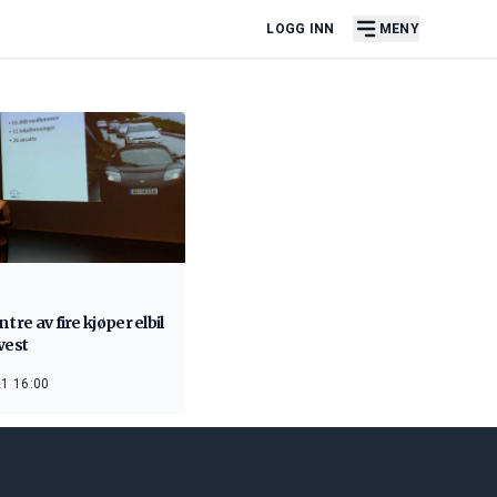
LOGG INN
MENY
 tre av fire kjøper elbil
vest
1 16:00