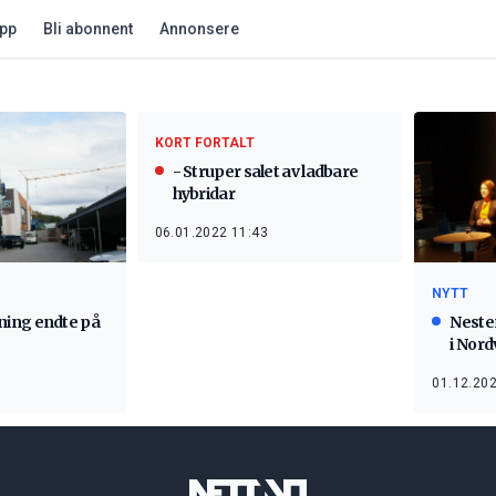
app
Bli abonnent
Annonsere
KORT FORTALT
- Struper salet av ladbare
hybridar
06.01.2022 11:43
NYTT
ing endte på
Nesten
i Nord
01.12.202