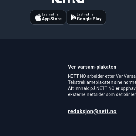
Last ned fra
Last ned fra
App Store
Google Play
Ver varsam-plakaten
NETT NO arbeider etter Ver Varsa
Tekstreklameplakaten sine normer
Alt innhald på NETT NO er opphavs
eksterne nettsider som det blir len
redaksjon@nett.no