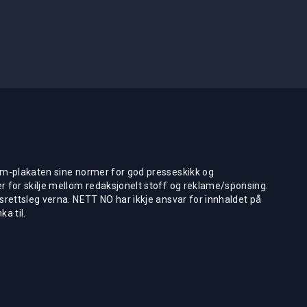
m-plakaten sine normer for god presseskikk og
 for skilje mellom redaksjonelt stoff og reklame/sponsing.
rettsleg verna. NETT NO har ikkje ansvar for innhaldet på
ka til.