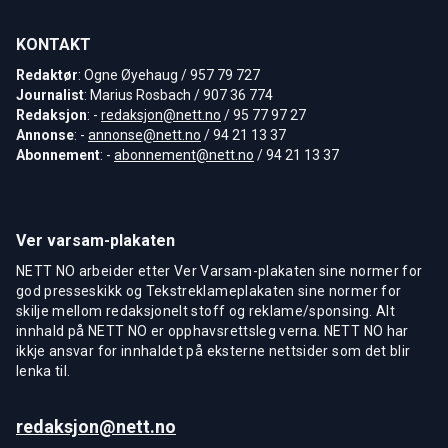
KONTAKT
Redaktør
: Ogne Øyehaug / 957 79 727
Journalist
: Marius Rosbach / 907 36 774
Redaksjon
: -
redaksjon@nett.no
/ 95 77 97 27
Annonse
: -
annonse@nett.no
/ 94 21 13 37
Abonnement
: -
abonnement@nett.no
/ 94 21 13 37
Ver varsam-plakaten
NETT NO arbeider etter Ver Varsam-plakaten sine normer for
god presseskikk og Tekstreklameplakaten sine normer for
skilje mellom redaksjonelt stoff og reklame/sponsing. Alt
innhald på NETT NO er opphavsrettsleg verna. NETT NO har
ikkje ansvar for innhaldet på eksterne nettsider som det blir
lenka til.
redaksjon@nett.no