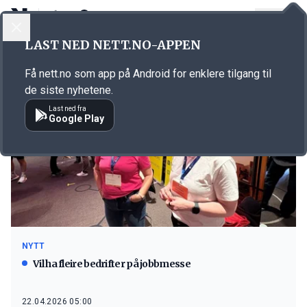
LOGG INN
MENY
LAST NED NETT.NO-APPEN
Emne: Bli med hit
Få nett.no som app på Android for enklere tilgang til
de siste nyhetene.
Last ned fra
Google Play
NYTT
Vil ha fleire bedrifter på jobbmesse
22.04.2026 05:00