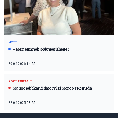
NYTT
– Meir enn nok jobbmogleheiter
20.04.2026 14:55
KORT FORTALT
Mange jobbkandidater vil til Møre og Romsdal
22.04.2025 08:25