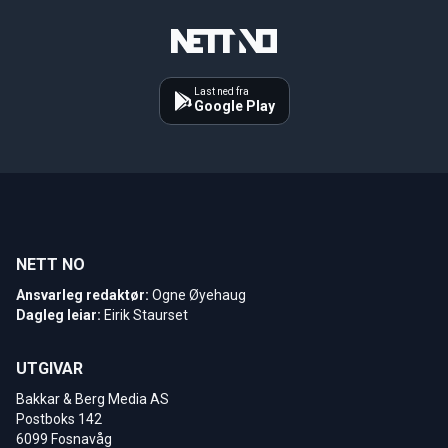
Last ned fra
Google Play
NETT NO
Ansvarleg redaktør:
Ogne Øyehaug
Dagleg leiar:
Eirik Staurset
UTGIVAR
Bakkar & Berg Media AS
Postboks 142
6099 Fosnavåg