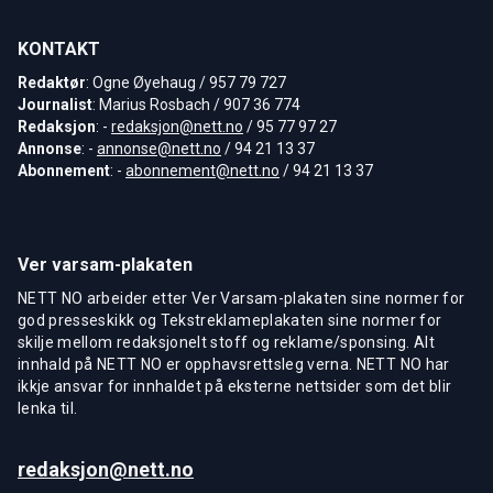
KONTAKT
Redaktør
: Ogne Øyehaug / 957 79 727
Journalist
: Marius Rosbach / 907 36 774
Redaksjon
: -
redaksjon@nett.no
/ 95 77 97 27
Annonse
: -
annonse@nett.no
/ 94 21 13 37
Abonnement
: -
abonnement@nett.no
/ 94 21 13 37
Ver varsam-plakaten
NETT NO arbeider etter Ver Varsam-plakaten sine normer for
god presseskikk og Tekstreklameplakaten sine normer for
skilje mellom redaksjonelt stoff og reklame/sponsing. Alt
innhald på NETT NO er opphavsrettsleg verna. NETT NO har
ikkje ansvar for innhaldet på eksterne nettsider som det blir
lenka til.
redaksjon@nett.no