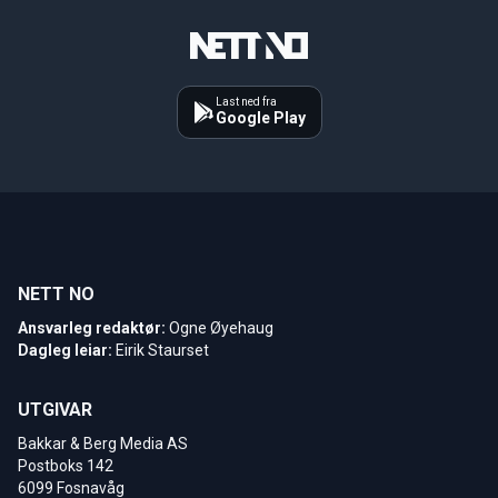
Last ned fra
Google Play
NETT NO
Ansvarleg redaktør:
Ogne Øyehaug
Dagleg leiar:
Eirik Staurset
UTGIVAR
Bakkar & Berg Media AS
Postboks 142
6099 Fosnavåg