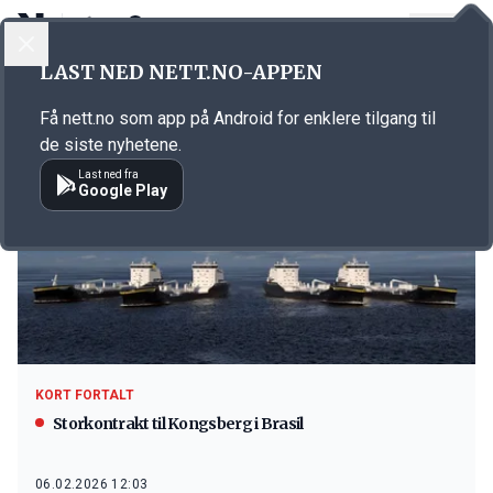
LOGG INN
MENY
LAST NED NETT.NO-APPEN
Emne: Brasil
Få nett.no som app på Android for enklere tilgang til
de siste nyhetene.
Last ned fra
Google Play
KORT FORTALT
Storkontrakt til Kongsberg i Brasil
06.02.2026 12:03