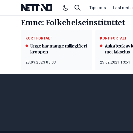
Tips oss
Last ned 
Emne: Folkehelseinstituttet
KORT FORTALT
KORT FORTALT
Unge har mange miljøgifter i
Auka bruk av 
kroppen
mot lakselus
28.09.2023 08:03
25.02.2021 13:51