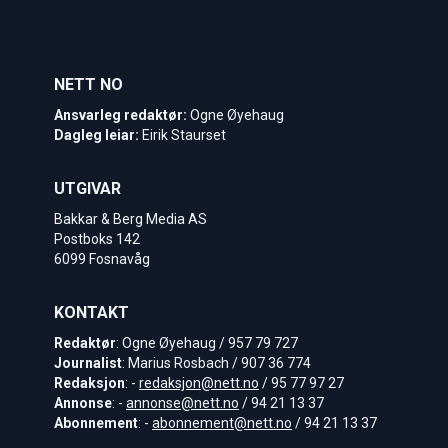
NETT NO
Ansvarleg redaktør:
Ogne Øyehaug
Dagleg leiar:
Eirik Staurset
UTGIVAR
Bakkar & Berg Media AS
Postboks 142
6099 Fosnavåg
KONTAKT
Redaktør
: Ogne Øyehaug / 957 79 727
Journalist
: Marius Rosbach / 907 36 774
Redaksjon
: -
redaksjon@nett.no
/ 95 77 97 27
Annonse
: -
annonse@nett.no
/ 94 21 13 37
Abonnement
: -
abonnement@nett.no
/ 94 21 13 37