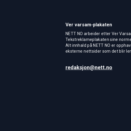
Ver varsam-plakaten
NETT NO arbeider etter Ver Varsa
Tekstreklameplakaten sine normer
Alt innhald på NETT NO er opphavs
eksterne nettsider som det blir len
redaksjon@nett.no