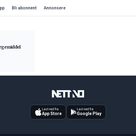
app
Bli abonnent
Annonsere
legemiddel
Last ned fra
Last ned fra
App Store
Google Play