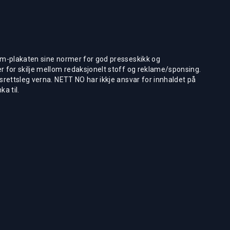
m-plakaten sine normer for god presseskikk og
 for skilje mellom redaksjonelt stoff og reklame/sponsing.
rettsleg verna. NETT NO har ikkje ansvar for innhaldet på
ka til.