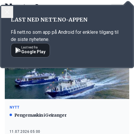
LOGG INN
MENY
LAST NED NETT.NO-APPEN
Emne: Geiranger Fjordservice
Få nett.no som app på Android for enklere tilgang til
de siste nyhetene.
Last ned fra
Google Play
NYTT
Pengemaskin i Geiranger
11.07.2026 05:00