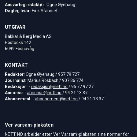
Ansvarleg redaktør:
Ogne Øyehaug
Dagleg leiar:
Eirik Staurset
UTGIVAR
Bakkar & Berg Media AS
Postboks 142
6099 Fosnavåg
KONTAKT
Redaktør
: Ogne Øyehaug / 957 79 727
Journalist
: Marius Rosbach / 907 36 774
Redaksjon
: -
redaksjon@nett.no
/ 95 77 97 27
Annonse
: -
annonse@nett.no
/ 94 21 13 37
Abonnement
: -
abonnement@nett.no
/ 94 21 13 37
Ver varsam-plakaten
NETT NO arbeider etter Ver Varsam-plakaten sine normer for