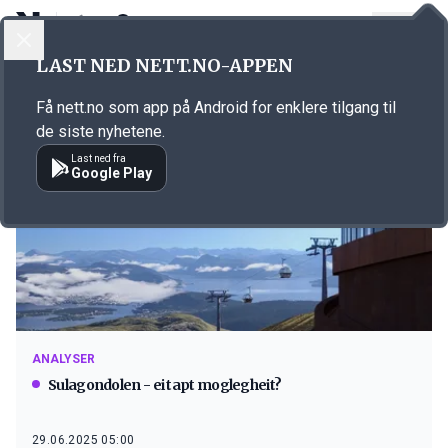
LOGG INN
MENY
LAST NED NETT.NO-APPEN
Emne: gondol
Få nett.no som app på Android for enklere tilgang til
de siste nyhetene.
Last ned fra
Google Play
ANALYSER
Sulagondolen - ei tapt moglegheit?
29.06.2025 05:00