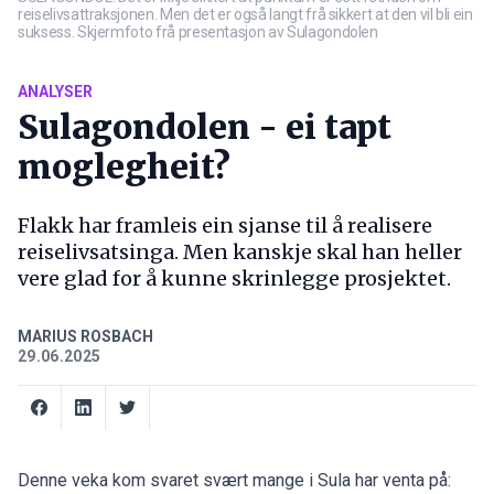
reiselivsattraksjonen. Men det er også langt frå sikkert at den vil bli ein
suksess. Skjermfoto frå presentasjon av Sulagondolen
ANALYSER
Sulagondolen - ei tapt
moglegheit?
Flakk har framleis ein sjanse til å realisere
reiselivsatsinga. Men kanskje skal han heller
vere glad for å kunne skrinlegge prosjektet.
MARIUS ROSBACH
29.06.2025
Denne veka kom svaret svært mange i Sula har venta på: