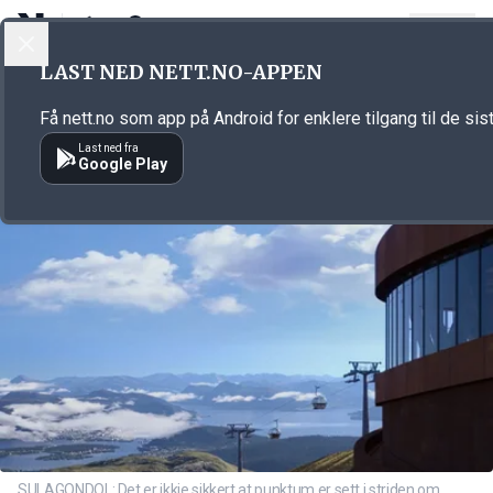
LOGG INN
MENY
Annonsørinnhold
LAST NED NETT.NO-APPEN
Link for annonse
Få nett.no som app på Android for enklere tilgang til de sis
Last ned fra
Google Play
SULAGONDOL: Det er ikkje sikkert at punktum er sett i striden om