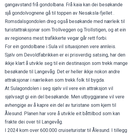
gangavstand frå gondolbana. Frå kaia kan dei besøkande
sjå gondolvognene gå til toppen av Nesaksla-fjellet .
Romsdalsgondolen dreg også besøkande med nærleik til
turistattraksjonar som Trollveggen og Trollstigen, og at ein
av regionens mest trafikkerte vegar går rett forbi.
For ein gondolbane i Sula vil situasjonen vere annleis.
Sjølv om
Devoldfabrikken
er ei prisverdig satsing, har den
ikkje klart å utvikle seg til ein destinasjon som trekk mange
besøkande til Langevåg. Det er heller ikkje nokon andre
attraksjonar i nærleiken som trekk folk til bygda.
At Sulagondolen i seg sjølv vil vere ein attraksjon vil
sjølvsagt gi ein del besøkande. Men utbyggjarane vil vere
avhengige av å kapre ein del av turistane som kjem til
Ålesund. Planen har vore å utvikle eit båttilbod som kan
frakte dei over til Langevåg.
I 2024 kom over
600.000 cruiseturistar til Ålesund.
I tillegg