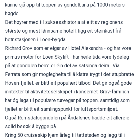
kunne sjå opp til toppen av gondolbana på 1000 meters
høgde.
Det høyrer med til suksesshistoria at eitt av regionens
største og mest lønnsame hotell, ligg eit steinkast frå
botnstasjonen i Loen-bygda.
Richard Grov som er eigar av
Hotel Alexandra
- og har vore
primus motor for Loen Skylift - har heile tida vore tydeleg
på at gondolen berre er éin del av satsinga deira. Via
Ferrata som gir moglegheita til å klatre trygt i det stupbratte
Hoven-fjellet, er blitt eit populært tilbod. Det gir også gode
inntekter til aktivitetsselskapet i konsernet. Grov-familien
har óg laga til populære turvegar på toppen, samtidig som
fjellet er blitt eit samlingspunkt for luftsportsmiljøet.
Også Romsdalsgondolen på Åndalsnes hadde eit allereie
solid besøk å bygge på.
Kring 50 cruiseskip kjem årleg til tettstaden og legg til i