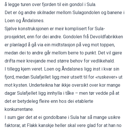
å legge turen over fjorden til ein gondol i Sula.
Det er óg andre skilnader mellom Sulagondolen og banene i
Loen og Åndalsnes.
Sjølve konstruksjonen er meir komplisert for Sula-
prosjektet, enn for dei andre. Gondolen frå Devoldfabrikken
er planlagd å gå via ein midtstasjon på veg mot toppen,
medan dei to andre går mellom berre to punkt. Det vil gjere
drifta meir krevjande med større behov for vedlikehald.
I tillegg kjem veret. Loen og Åndalsnes ligg inst i kvar sin
fjord, medan Sulafjellet ligg meir utsett til for «ruskever» ut
mot kysten. Underteikna har ikkje oversikt over kor mange
dagar Sulafjellet ligg innhylla i tåke – men tør vedde på at
det er betydeleg fleire enn hos dei etablerte
konkurrentane.
I sum gjer det at ei gondolbane i Sula har så mange usikre
faktorar, at Flakk kanskje heller skal vere glad for at han no