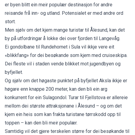
er byen blitt ein meir populær destinasjon for andre
reisande frå inn- og utland. Potensialet er med andre ord
stort.
Men sjølv om det kjem mange turistar til Ålesund, kan det
by på utfordringar å lokke dei over fjorden til Langevåg.
Ei gondolbane til Rundehornet i Sula vil ikkje vere eit
«blikkfang» for dei besøkande som kjem med cruiseskipa.
Dei fleste vil i staden vende blikket mot jugendbyen og
byfjellet.
Og sjølv om det høgaste punktet på byfjellet Aksla ikkje er
høgare enn knappe 200 meter, kan den bli ein arg
konkurrent for ein Sulagondol. Turar til Fjellstova er allereie
mellom dei største attraksjonane i Ålesund – og
om det
kjem ein heis
som kan frakta turistane tørrskodd opp til
toppen – kan den bli meir populær.
Samtidig vil det gjere terskelen større for dei besøkande til