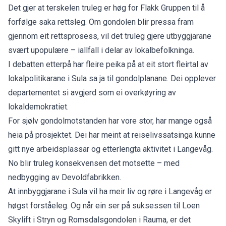
Det gjer at terskelen truleg er høg for Flakk Gruppen til å
forfølge saka rettsleg. Om gondolen blir pressa fram
gjennom eit rettsprosess, vil det truleg gjere utbyggjarane
svært upopulære – iallfall i delar av lokalbefolkninga.
I debatten etterpå har fleire peika på at eit stort fleirtal av
lokalpolitikarane i Sula
sa ja til gondolplanane
. Dei opplever
departementet si avgjerd som ei overkøyring av
lokaldemokratiet.
For sjølv gondolmotstanden har vore stor, har mange også
heia på prosjektet. Dei har meint at reiselivssatsinga kunne
gitt
nye arbeidsplassar
og etterlengta aktivitet i Langevåg.
No blir truleg konsekvensen det motsette – med
nedbygging av Devoldfabrikken
.
At innbyggjarane i Sula vil ha meir liv og røre i Langevåg er
høgst forståeleg. Og når ein ser på
suksessen til Loen
Skylift
i Stryn og
Romsdalsgondolen
i Rauma, er det