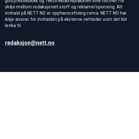
god presseskikk og Tekstreklameplakaten sine normer for
skilje mellom redaksjonelt stoff og reklame/sponsing. Alt
innhald på NETT NO er opphavsrettsleg verna. NETT NO har
ikkje ansvar for innhaldet på eksterne nettsider som det blir
lenka til.
redaksjon@nett.no