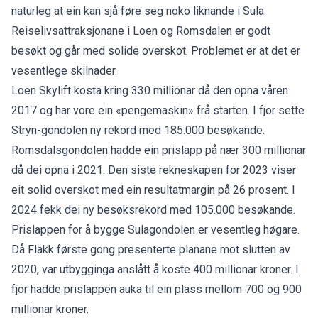
naturleg at ein kan sjå føre seg noko liknande i Sula.
Reiselivsattraksjonane i Loen og Romsdalen er godt
besøkt og går med solide overskot. Problemet er at det er
vesentlege skilnader.
Loen Skylift
kosta kring 330 millionar då den opna våren
2017 og har vore ein
«pengemaskin» frå starten
. I fjor sette
Stryn-gondolen ny rekord med 185.000 besøkande.
Romsdalsgondolen
hadde ein prislapp på nær 300 millionar
då dei opna i 2021
. Den siste rekneskapen for 2023 viser
eit solid overskot med ein resultatmargin på 26 prosent. I
2024 fekk dei ny besøksrekord med 105.000 besøkande.
Prislappen for å bygge Sulagondolen er vesentleg høgare.
Då Flakk første gong
presenterte planane
mot slutten av
2020, var utbygginga anslått å koste 400 millionar kroner. I
fjor hadde prislappen auka til ein plass mellom
700 og 900
millionar kroner
.