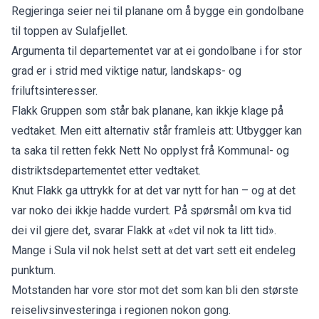
Regjeringa
seier nei til planane
om å bygge ein gondolbane
til toppen av Sulafjellet.
Argumenta til
departementet
var at ei gondolbane i for stor
grad er i strid med viktige natur, landskaps- og
friluftsinteresser.
Flakk Gruppen som står bak planane, kan ikkje klage på
vedtaket. Men eitt alternativ står framleis att: Utbygger kan
ta saka til retten
fekk Nett No opplyst
frå Kommunal- og
distriktsdepartementet etter vedtaket.
Knut Flakk ga uttrykk for at det var nytt for han – og at det
var noko dei ikkje hadde vurdert. På spørsmål om kva tid
dei vil gjere det, svarar Flakk at «det vil nok ta litt tid».
Mange i Sula vil nok helst sett at det vart sett eit endeleg
punktum.
Motstanden har vore stor
mot det som kan bli den største
reiselivsinvesteringa i regionen nokon gong.