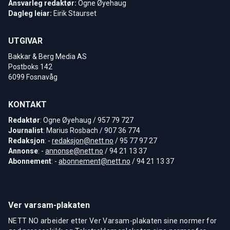
Ansvarleg redaktør:
Ogne Øyehaug
Dagleg leiar:
Eirik Staurset
UTGIVAR
Bakkar & Berg Media AS
Postboks 142
6099 Fosnavåg
KONTAKT
Redaktør
: Ogne Øyehaug / 957 79 727
Journalist
: Marius Rosbach / 907 36 774
Redaksjon
: -
redaksjon@nett.no
/ 95 77 97 27
Annonse
: -
annonse@nett.no
/ 94 21 13 37
Abonnement
: -
abonnement@nett.no
/ 94 21 13 37
Ver varsam-plakaten
NETT NO arbeider etter Ver Varsam-plakaten sine normer for