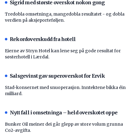
Sigrid med største overskot nokon gong
Tredobla omsetninga, mangedobla resultatet - og dobla
verdien på aksjeporteføljen.
Rekordoverskudd fra hotell
Eierne av Stryn Hotel kan lene seg på gode resultat for
søsterhotell i Lærdal.
Salsgevinst gav superoverskot for Ervik
Stad-konsernet med snuoperasjon. Inntektene bikka éin
milliard.
Nytt fall i omsetninga – held overskotet oppe
Bunker Oil meiner dei går glepp av store volum grunna
Co2-avgifta.