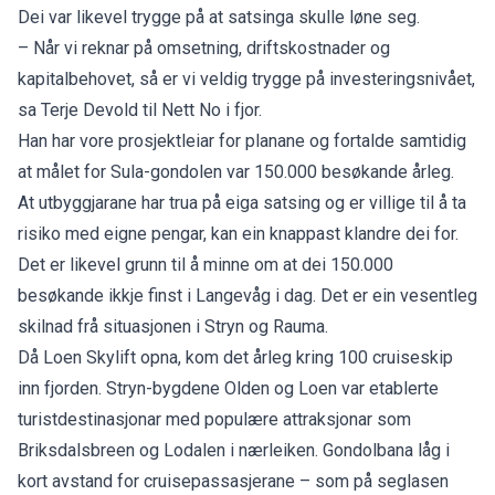
Dei var likevel trygge på at satsinga skulle løne seg.
– Når vi reknar på omsetning, driftskostnader og
kapitalbehovet, så er vi veldig trygge på investeringsnivået,
sa
Terje Devold til Nett No i fjor
.
Han har vore prosjektleiar for planane og fortalde samtidig
at målet for Sula-gondolen var 150.000 besøkande årleg.
At utbyggjarane har trua på eiga satsing og er villige til å ta
risiko med eigne pengar, kan ein knappast klandre dei for.
Det er likevel grunn til å minne om at dei 150.000
besøkande ikkje finst i Langevåg i dag. Det er ein vesentleg
skilnad frå situasjonen i Stryn og Rauma.
Då Loen Skylift opna, kom det årleg kring 100 cruiseskip
inn fjorden. Stryn-bygdene Olden og Loen var etablerte
turistdestinasjonar med populære attraksjonar som
Briksdalsbreen
og Lodalen i nærleiken. Gondolbana låg i
kort avstand for cruisepassasjerane – som på seglasen