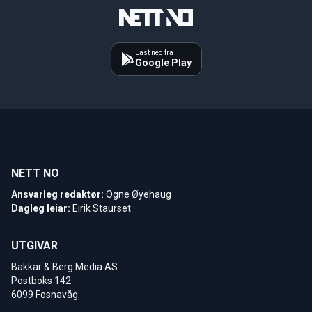
Last ned fra
Google Play
NETT NO
Ansvarleg redaktør:
Ogne Øyehaug
Dagleg leiar:
Eirik Staurset
UTGIVAR
Bakkar & Berg Media AS
Postboks 142
6099 Fosnavåg