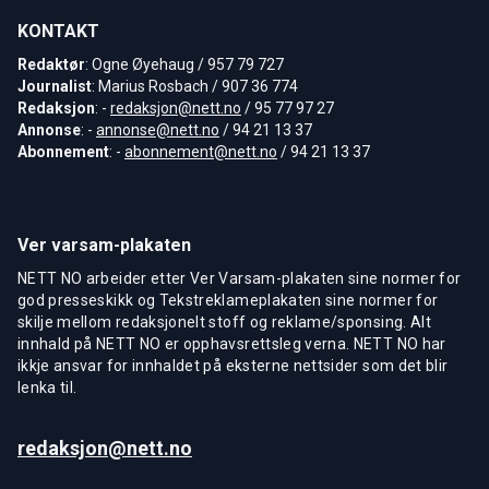
KONTAKT
Redaktør
: Ogne Øyehaug / 957 79 727
Journalist
: Marius Rosbach / 907 36 774
Redaksjon
: -
redaksjon@nett.no
/ 95 77 97 27
Annonse
: -
annonse@nett.no
/ 94 21 13 37
Abonnement
: -
abonnement@nett.no
/ 94 21 13 37
Ver varsam-plakaten
NETT NO arbeider etter Ver Varsam-plakaten sine normer for
god presseskikk og Tekstreklameplakaten sine normer for
skilje mellom redaksjonelt stoff og reklame/sponsing. Alt
innhald på NETT NO er opphavsrettsleg verna. NETT NO har
ikkje ansvar for innhaldet på eksterne nettsider som det blir
lenka til.
redaksjon@nett.no