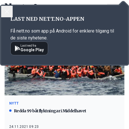
LOGG INN
MENY
LAST NED NETT.NO-APPEN
Emne: Leger Uten Grenser
Få nett.no som app på Android for enklere tilgang til
de siste nyhetene.
Last ned fra
Google Play
NYTT
Redda 99 båtflyktningar i Middelhavet
24.11.2021 09:23