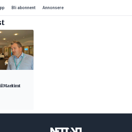
app
Bli abonnent
Annonsere
st
il Maritimt