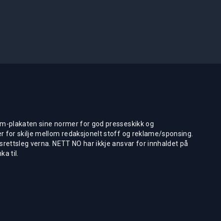
m-plakaten sine normer for god presseskikk og
 for skilje mellom redaksjonelt stoff og reklame/sponsing.
rettsleg verna. NETT NO har ikkje ansvar for innhaldet på
ka til.