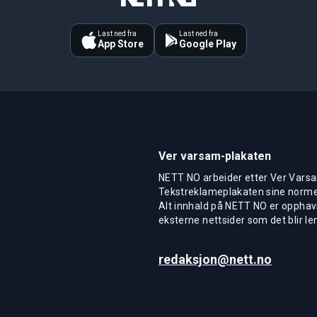
Last ned fra
Last ned fra
App Store
Google Play
Ver varsam-plakaten
NETT NO arbeider etter Ver Varsa
Tekstreklameplakaten sine normer
Alt innhald på NETT NO er opphavs
eksterne nettsider som det blir len
redaksjon@nett.no