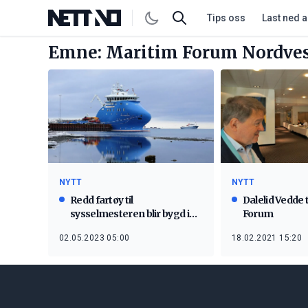
Tips oss
Last ned 
Emne: Maritim Forum Nordve
NYTT
NYTT
Redd fartøy til
Dalelid Vedde t
sysselmesteren blir bygd i
Forum
utlandet
02.05.2023 05:00
18.02.2021 15:20