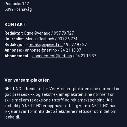
Postboks 142
6099 Fosnavåg
KONTAKT
Redaktør
: Ogne Øyehaug / 957 79 727
Journalist
: Marius Rosbach / 907 36 774
Redaksjon
: -
redaksjon@nett.no
/ 95 77 97 27
Annonse
: -
annonse@nett.no
/ 94 21 13 37
Abonnement
: -
abonnement@nett.no
/ 94 21 13 37
Ver varsam-plakaten
NETT NO arbeider etter Ver Varsam-plakaten sine normer for
god presseskikk og Tekstreklameplakaten sine normer for
skilje mellom redaksjonelt stoff og reklame/sponsing. Alt
innhald på NETT NO er opphavsrettsleg verna. NETT NO har
ikkje ansvar for innhaldet på eksterne nettsider som det blir
lenka til.