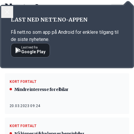
LOGG INN
MENY
LAST NED NETT.NO-APPEN
Emne: NAF
Få nett.no som app på Android for enklere tilgang til
KORT FORTALT
de siste nyhetene.
NAF kritisk til kutt i vegvedlikehald
Last ned fra
Google Play
15.10.2024 11:53
KORT FORTALT
Mindre interesse for elbilar
20.03.2023 09:24
KORT FORTALT
Nå kjøper vi ikke lenger bensinbiler