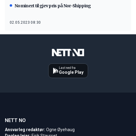
Nominert til gjev pris på Nor-Shipping
02.05.2023 08:30
Last ned fra
Google Play
NETT NO
Ansvarleg redaktør:
Ogne Øyehaug
Dagleg leiar:
Eirik Staurset