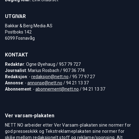
UTGIVAR
Bakkar & Berg Media AS
Postboks 142
6099 Fosnavåg
KONTAKT
Redaktør
: Ogne Øyehaug / 957 79 727
Journalist
: Marius Rosbach / 907 36 774
Redaksjon
: -
redaksjon@nett.no
/ 95 77 97 27
Annonse
: -
annonse@nett.no
/ 94 21 13 37
Abonnement
: -
abonnement@nett.no
/ 94 21 13 37
Ver varsam-plakaten
NETT NO arbeider etter Ver Varsam-plakaten sine normer for
god presseskikk og Tekstreklameplakaten sine normer for
skilje mellom redaksjonelt stoff og reklame/sponsing. Alt