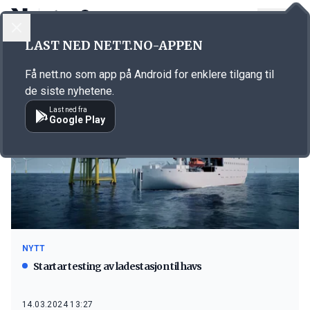
LOGG INN
MENY
LAST NED NETT.NO-APPEN
Emne: Ocean Charger
Få nett.no som app på Android for enklere tilgang til
de siste nyhetene.
Last ned fra
Google Play
NYTT
Startar testing av ladestasjon til havs
14.03.2024 13:27