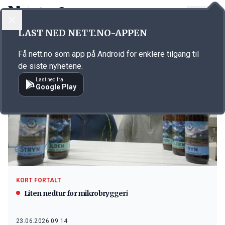
LOGG INN
MENY
LAST NED NETT.NO-APPEN
Emne: olden
Få nett.no som app på Android for enklere tilgang til
de siste nyhetene.
Last ned fra
Google Play
KORT FORTALT
Liten nedtur for mikrobryggeri
23.06.2026 09:14