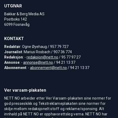
UTGIVAR
Bakkar & Berg Media AS
Postboks 142
6099 Fosnavåg
KONTAKT
Redaktør
: Ogne Øyehaug / 957 79 727
Journalist
: Marius Rosbach / 907 36 774
Redaksjon
: -
redaksjon@nett.no
/ 95 77 97 27
Annonse
: -
annonse@nett.no
/ 94 21 13 37
Abonnement
: -
abonnement@nett.no
/ 94 21 13 37
Ver varsam-plakaten
NETT NO arbeider etter Ver Varsam-plakaten sine normer for
god presseskikk og Tekstreklameplakaten sine normer for
skilje mellom redaksjonelt stoff og reklame/sponsing. Alt
innhald på NETT NO er opphavsrettsleg verna. NETT NO har