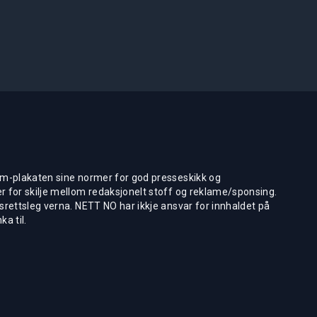
m-plakaten sine normer for god presseskikk og
 for skilje mellom redaksjonelt stoff og reklame/sponsing.
rettsleg verna. NETT NO har ikkje ansvar for innhaldet på
ka til.