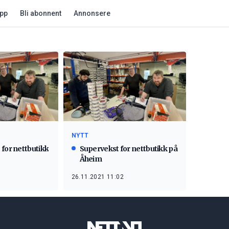
app
Bli abonnent
Annonsere
NYTT
for nettbutikk
Supervekst for nettbutikk på
Åheim
26.11.2021 11:02