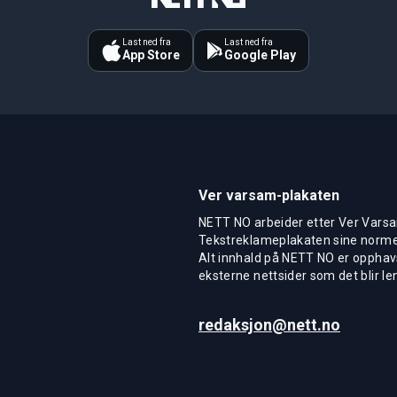
Last ned fra
Last ned fra
App Store
Google Play
Ver varsam-plakaten
NETT NO arbeider etter Ver Varsa
Tekstreklameplakaten sine normer
Alt innhald på NETT NO er opphavs
eksterne nettsider som det blir len
redaksjon@nett.no