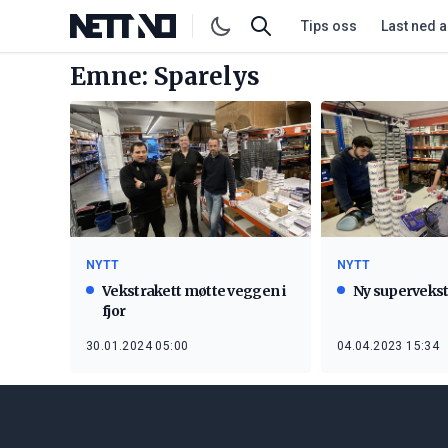
Tips oss
Last ned 
Emne: Sparelys
NYTT
NYTT
Vekstrakett møtte veggen i
Ny supervekst 
fjor
30.01.2024 05:00
04.04.2023 15:34