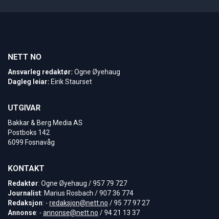
NETT NO
Ansvarleg redaktør:
Ogne Øyehaug
Dagleg leiar:
Eirik Staurset
UTGIVAR
Bakkar & Berg Media AS
Postboks 142
6099 Fosnavåg
KONTAKT
Redaktør
: Ogne Øyehaug / 957 79 727
Journalist
: Marius Rosbach / 907 36 774
Redaksjon
: -
redaksjon@nett.no
/ 95 77 97 27
Annonse
: -
annonse@nett.no
/ 94 21 13 37