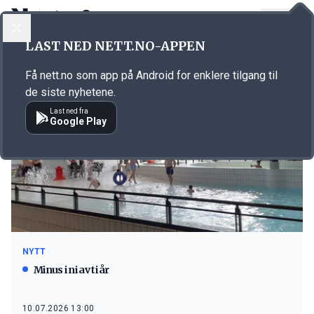
LOGG INN
MENY
LAST NED NETT.NO-APPEN
Emne: Sunnmørsbadet
Få nett.no som app på Android for enklere tilgang til
de siste nyhetene.
Last ned fra
Google Play
NYTT
Minus i ni av ti år
10.07.2026 13:00