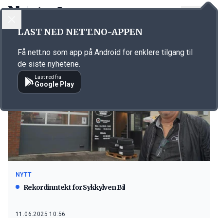
LOGG INN
MENY
LAST NED NETT.NO-APPEN
Emne: Sykkylven Bil
Få nett.no som app på Android for enklere tilgang til
de siste nyhetene.
Last ned fra
Google Play
NYTT
Rekordinntekt for Sykkylven Bil
11.06.2025 10:56