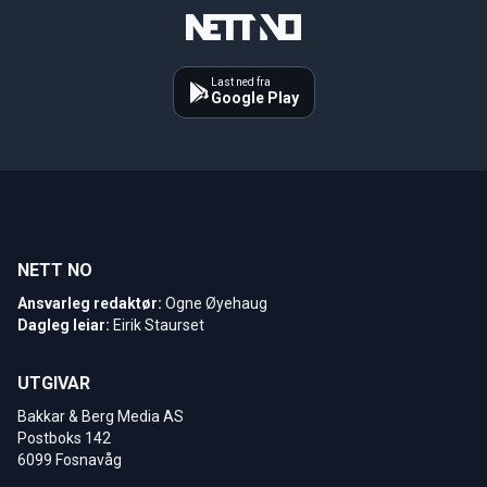
Last ned fra
Google Play
NETT NO
Ansvarleg redaktør:
Ogne Øyehaug
Dagleg leiar:
Eirik Staurset
UTGIVAR
Bakkar & Berg Media AS
Postboks 142
6099 Fosnavåg