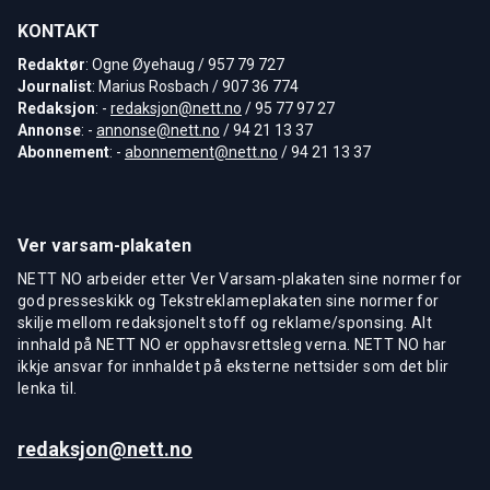
KONTAKT
Redaktør
: Ogne Øyehaug / 957 79 727
Journalist
: Marius Rosbach / 907 36 774
Redaksjon
: -
redaksjon@nett.no
/ 95 77 97 27
Annonse
: -
annonse@nett.no
/ 94 21 13 37
Abonnement
: -
abonnement@nett.no
/ 94 21 13 37
Ver varsam-plakaten
NETT NO arbeider etter Ver Varsam-plakaten sine normer for
god presseskikk og Tekstreklameplakaten sine normer for
skilje mellom redaksjonelt stoff og reklame/sponsing. Alt
innhald på NETT NO er opphavsrettsleg verna. NETT NO har
ikkje ansvar for innhaldet på eksterne nettsider som det blir
lenka til.
redaksjon@nett.no