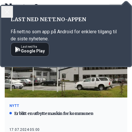
LOGG INN
MENY
LAST NED NETT.NO-APPEN
Emne: Sykkylven Energi
Få nett.no som app på Android for enklere tilgang til
de siste nyhetene.
Last ned fra
Google Play
NYTT
Er blitt en utbyttemaskin for kommunen
17.07.2024 05:00