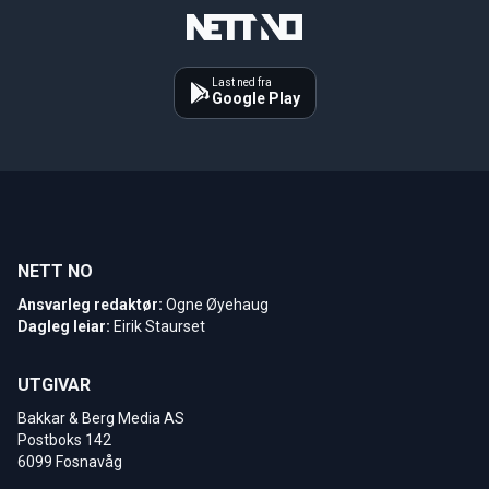
Last ned fra
Google Play
NETT NO
Ansvarleg redaktør:
Ogne Øyehaug
Dagleg leiar:
Eirik Staurset
UTGIVAR
Bakkar & Berg Media AS
Postboks 142
6099 Fosnavåg