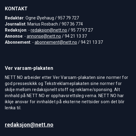
KONTAKT
Redaktør
: Ogne Øyehaug / 957 79 727
Journalist
: Marius Rosbach / 907 36 774
Redaksjon
: -
redaksjon@nett.no
/ 95 77 97 27
Annonse
: -
annonse@nett.no
/ 94 21 13 37
Abonnement
: -
abonnement@nett.no
/ 94 21 13 37
Ver varsam-plakaten
NETT NO arbeider etter Ver Varsam-plakaten sine normer for
god presseskikk og Tekstreklameplakaten sine normer for
skilje mellom redaksjonelt stoff og reklame/sponsing. Alt
innhald på NETT NO er opphavsrettsleg verna. NETT NO har
ikkje ansvar for innhaldet på eksterne nettsider som det blir
lenka til.
redaksjon@nett.no