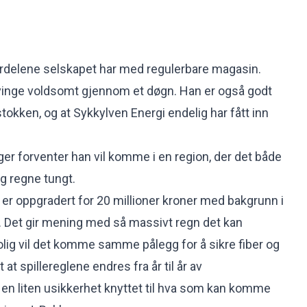
ordelene selskapet har med regulerbare magasin.
vinge voldsomt gjennom et døgn. Han er også godt
okken, og at Sykkylven Energi endelig har fått inn
ger forventer han vil komme i en region, der det både
og regne tungt.
r oppgradert for 20 millioner kroner med bakgrunn i
. Det gir mening med så massivt regn det kan
olig vil det komme samme pålegg for å sikre fiber og
rt at spillereglene endres fra år til år av
en liten usikkerhet knyttet til hva som kan komme