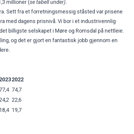
1,3 millioner (
se tabell under)
.
bra. Sett fra et forretningsmessig ståsted var prisene
 bra med dagens prisnivå. Vi bor i et industrivennlig
det billigste selskapet i Møre og Romsdal på nettleie.
ikling, og det er gjort en fantastisk jobb gjennom en
dere.
2023
2022
77,4
74,7
24,2
22,6
18,4
19,7