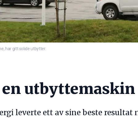
har gitt solide utbytter.
tt en utbyttemask
gi leverte ett av sine beste resultat