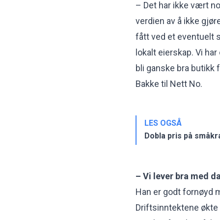
– Det har ikke vært no
verdien av å ikke gjør
fått ved et eventuelt
lokalt eierskap. Vi h
bli ganske bra butikk 
Bakke til Nett No.
LES OGSÅ
Dobla pris på småkr
– Vi lever bra med d
Han er godt fornøyd m
Driftsinntektene økte