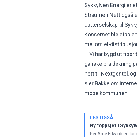
Sykkylven Energi er et
Straumen Nett også er 
datterselskap til Sykk
Konsernet ble etablert
mellom el-distribusj
– Vi har bygd ut fiber 
ganske bra dekning på 
nett til Nextgentel, og
sier Bakke om internet
møbelkommunen.
LES OGSÅ
Ny toppsjef i Sykkyl
Per Arne Edvardsen tar o