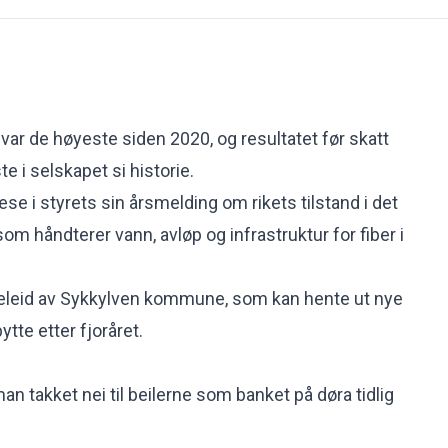
r var de høyeste siden 2020, og resultatet før skatt
te i selskapet si historie.
lese i styrets sin årsmelding om rikets tilstand i det
som håndterer vann, avløp og infrastruktur for fiber i
heleid av Sykkylven kommune, som kan hente ut nye
ytte etter fjoråret.
an takket nei til beilerne som banket på døra tidlig