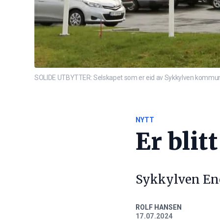
SOLIDE UTBYTTER: Selskapet som er eid av Sykkylven kommune, 
NYTT
Er bli
Sykkylven Ener
ROLF HANSEN
17.07.2024