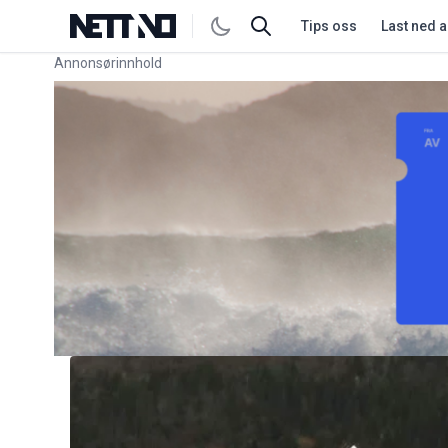
Tips oss
Last ned 
Annonsørinnhold
Link for annonse