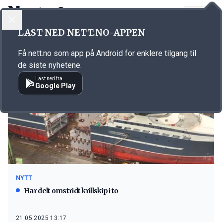
LOGG INN
MENY
LAST NED NETT.NO-APPEN
Emne: Tersan Shipyard
Få nett.no som app på Android for enklere tilgang til
de siste nyhetene.
Last ned fra
Google Play
NYTT
Har delt omstridt krillskip i to
21.05.2025 13:17