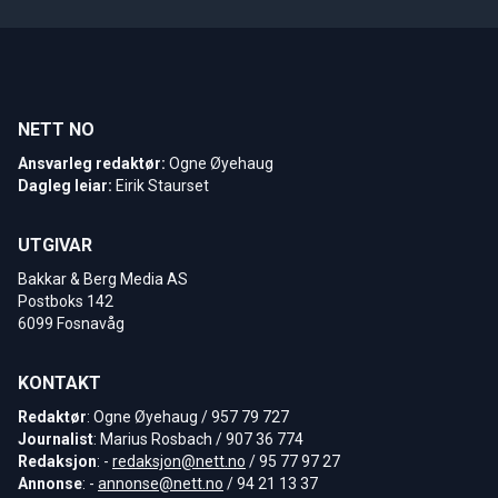
NETT NO
Ansvarleg redaktør:
Ogne Øyehaug
Dagleg leiar:
Eirik Staurset
UTGIVAR
Bakkar & Berg Media AS
Postboks 142
6099 Fosnavåg
KONTAKT
Redaktør
: Ogne Øyehaug / 957 79 727
Journalist
: Marius Rosbach / 907 36 774
Redaksjon
: -
redaksjon@nett.no
/ 95 77 97 27
Annonse
: -
annonse@nett.no
/ 94 21 13 37