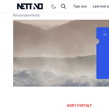
Tips oss
Last ned 
Annonsørinnhold
Link for annonse
KORT FORTALT