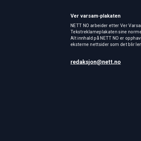
Ver varsam-plakaten
NETT NO arbeider etter Ver Varsa
Tekstreklameplakaten sine normer
Alt innhald på NETT NO er opphavs
eksterne nettsider som det blir len
redaksjon@nett.no