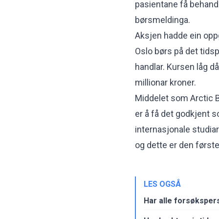
pasientane få behandl
børsmeldinga
.
Aksjen hadde ein opp
Oslo børs på det tids
handlar. Kursen låg då
millionar kroner.
Middelet som Arctic Bi
er å få det godkjent 
internasjonale studia
og dette er den først
LES OGSÅ
Har alle forsøksper