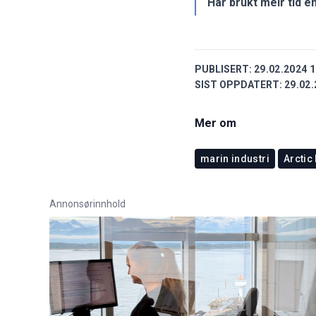
Har brukt meir tid e
PUBLISERT:
29.02.2024 1
SIST OPPDATERT:
29.02.
Mer om
marin industri
Arctic
Annonsørinnhold