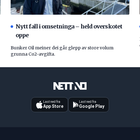
Nytt fall i omsetninga – held overskotet
oppe
Bunker Oil meiner dei går glepp av store volum
grunna Co2-avgifta.
Last ned fra
Last ned fra
App Store
Google Play