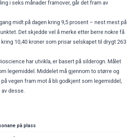
ing i seks månader framover, går det fram av
gang midt på dagen kring 9,5 prosent – nest mest på
punktet. Det skjedde vel å merke etter berre nokre få
 kring 10,40 kroner som prisar selskapet til drygt 263
oscience har utvikla, er basert på silderogn. Målet
som legemiddel. Middelet må gjennom to større og
r på vegen fram mot å bli godkjent som legemiddel,
e av desse.
sonane på plass