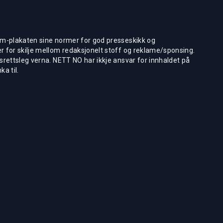
m-plakaten sine normer for god presseskikk og
 for skilje mellom redaksjonelt stoff og reklame/sponsing.
rettsleg verna. NETT NO har ikkje ansvar for innhaldet på
ka til.