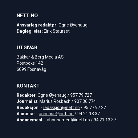
NETT NO
Ansvarleg redaktør:
Ogne Øyehaug
Dagleg leiar:
Eirik Staurset
UTGIVAR
Bakkar & Berg Media AS
Postboks 142
6099 Fosnavåg
KONTAKT
Redaktør
: Ogne Øyehaug / 957 79 727
Journalist
: Marius Rosbach / 907 36 774
Redaksjon
: -
redaksjon@nett.no
/ 95 77 97 27
Annonse
: -
annonse@nett.no
/ 94 21 13 37
Abonnement
: -
abonnement@nett.no
/ 94 21 13 37