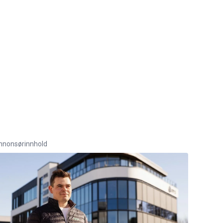
nnonsørinnhold