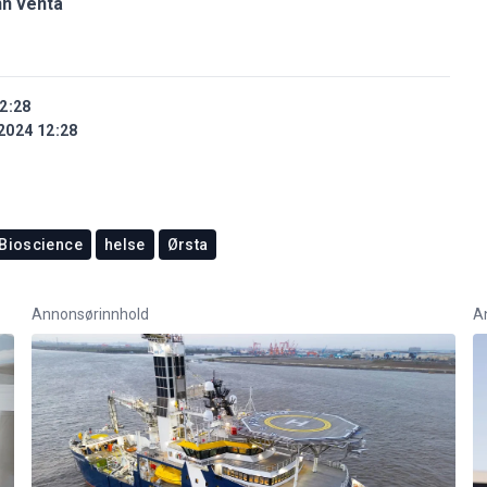
nn venta
2:28
2024 12:28
 Bioscience
helse
Ørsta
Annonsørinnhold
A