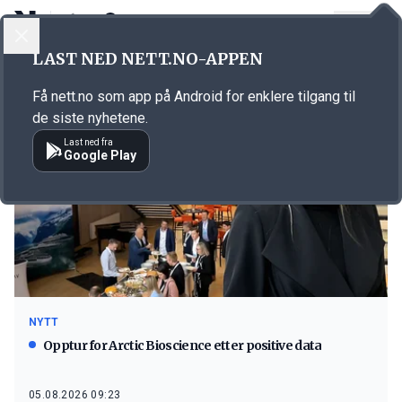
LOGG INN
MENY
LAST NED NETT.NO-APPEN
Emne: marin industri
Få nett.no som app på Android for enklere tilgang til
de siste nyhetene.
Last ned fra
Google Play
NYTT
Opptur for Arctic Bioscience etter positive data
05.08.2026 09:23