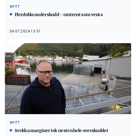
NYTT
Flerdobla underskudd – omtrent som venta
04.07.2024 13:51
NYTT
Svekka marginer tok nesten hele overskuddet