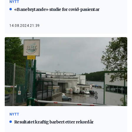
NYTT
«Banebrytande» studie for covid-pasientar
14.08.2024 21:39
NYTT
Resultatet kraftig barbert etter rekordår