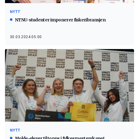
NYTT
NTNU-studenter imponerer fiskeribransjen
30.03.2024 05:00
NYTT
Molde-elever til topps i fylkesmesterskapet