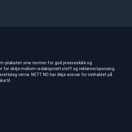
m-plakaten sine normer for god presseskikk og
 for skilje mellom redaksjonelt stoff og reklame/sponsing.
rettsleg verna. NETT NO har ikkje ansvar for innhaldet på
ka til.