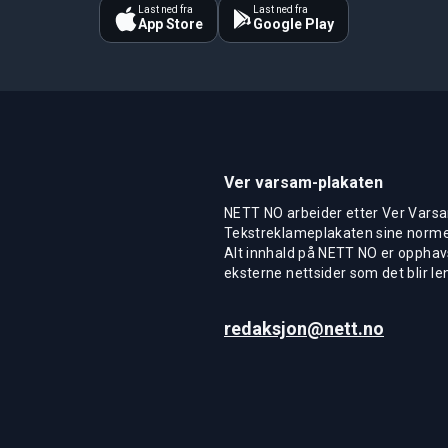
Last ned fra
Last ned fra
App Store
Google Play
Ver varsam-plakaten
NETT NO arbeider etter Ver Varsa
Tekstreklameplakaten sine normer
Alt innhald på NETT NO er opphavs
eksterne nettsider som det blir len
redaksjon@nett.no