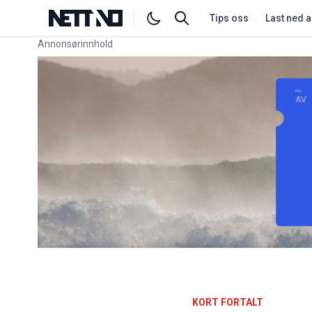
Tips oss
Last ned 
Annonsørinnhold
Link for annonse
KORT FORTALT