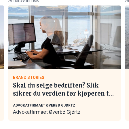
Annonsørinnhold
A
BRAND STORIES
Skal du selge bedriften? Slik
sikrer du verdien før kjøperen tar
kontakt
ADVOKATFIRMAET ØVERBØ GJØRTZ
Advokatfirmaet Øverbø Gjørtz