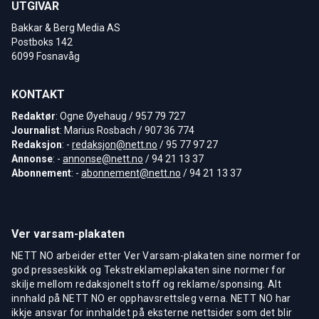
UTGIVAR
Bakkar & Berg Media AS
Postboks 142
6099 Fosnavåg
KONTAKT
Redaktør
: Ogne Øyehaug / 957 79 727
Journalist
: Marius Rosbach / 907 36 774
Redaksjon
: -
redaksjon@nett.no
/ 95 77 97 27
Annonse
: -
annonse@nett.no
/ 94 21 13 37
Abonnement
: -
abonnement@nett.no
/ 94 21 13 37
Ver varsam-plakaten
NETT NO arbeider etter Ver Varsam-plakaten sine normer for
god presseskikk og Tekstreklameplakaten sine normer for
skilje mellom redaksjonelt stoff og reklame/sponsing. Alt
innhald på NETT NO er opphavsrettsleg verna. NETT NO har
ikkje ansvar for innhaldet på eksterne nettsider som det blir