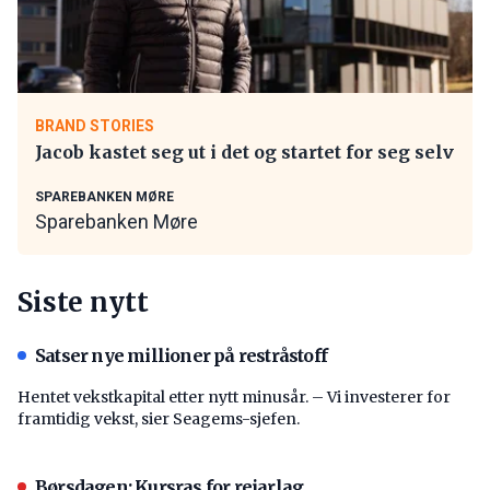
BRAND STORIES
Jacob kastet seg ut i det og startet for seg selv
SPAREBANKEN MØRE
Sparebanken Møre
Siste nytt
Satser nye millioner på restråstoff
Hentet vekstkapital etter nytt minusår. – Vi investerer for
framtidig vekst, sier Seagems-sjefen.
Børsdagen: Kursras for reiarlag