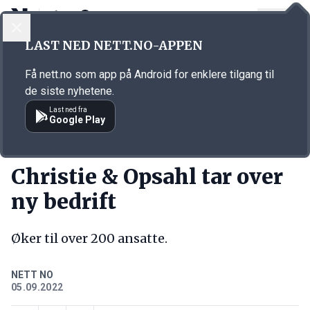
LOGG INN
MENY
Annonsørinnhold
LAST NED NETT.NO-APPEN
Link for annonse
Få nett.no som app på Android for enklere tilgang til
de siste nyhetene.
Last ned fra
Google Play
KORT FORTALT
Christie & Opsahl tar over
ny bedrift
Øker til over 200 ansatte.
NETT NO
05.09.2022