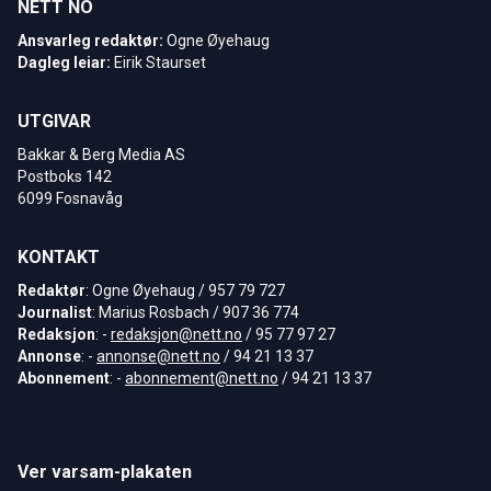
NETT NO
Ansvarleg redaktør:
Ogne Øyehaug
Dagleg leiar:
Eirik Staurset
UTGIVAR
Bakkar & Berg Media AS
Postboks 142
6099 Fosnavåg
KONTAKT
Redaktør
: Ogne Øyehaug / 957 79 727
Journalist
: Marius Rosbach / 907 36 774
Redaksjon
: -
redaksjon@nett.no
/ 95 77 97 27
Annonse
: -
annonse@nett.no
/ 94 21 13 37
Abonnement
: -
abonnement@nett.no
/ 94 21 13 37
Ver varsam-plakaten