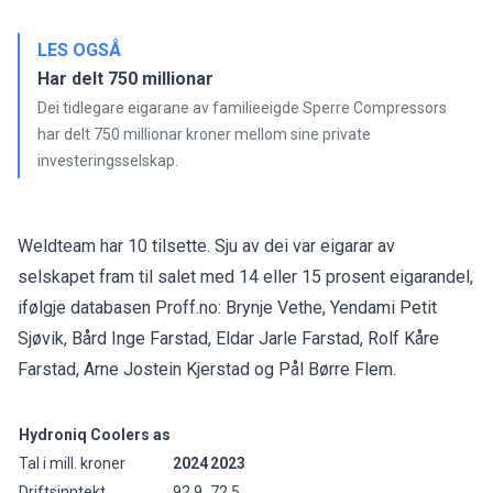
LES OGSÅ
Har delt 750 millionar
Dei tidlegare eigarane av familieeigde Sperre Compressors
har delt 750 millionar kroner mellom sine private
investeringsselskap.
Weldteam har 10 tilsette. Sju av dei var eigarar av
selskapet fram til salet med 14 eller 15 prosent eigarandel,
ifølgje databasen Proff.no: Brynje Vethe, Yendami Petit
Sjøvik, Bård Inge Farstad, Eldar Jarle Farstad, Rolf Kåre
Farstad, Arne Jostein Kjerstad og Pål Børre Flem.
Hydroniq Coolers as
Tal i mill. kroner
2024
2023
Driftsinntekt
92,9
72,5