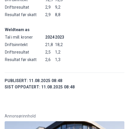
Driftsresultat
2,9
9,2
Resultat før skatt
2,9
8,8
Weldteam as
Tal i mill. kroner
2024
2023
Driftsinntekt
21,8
18,2
Driftsresultat
2,5
1,2
Resultat før skatt
2,6
1,3
PUBLISERT:
11.08.2025 08:48
SIST OPPDATERT:
11.08.2025 08:48
Annonsørinnhold