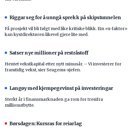
Riggar seg for å unngå sprekk på skipstunnelen
Få prosjekt vil bli følgt med like kritiske blikk. Ein «x-faktor»
kan kystdirektøren likevel gjere lite med.
Satser nye millioner på restråstoff
Hentet vekstkapital etter nytt minusår. – Vi investerer for
framtidig vekst, sier Seagems-sjefen.
Langøy med kjempegevinst på investeringar
Sterkt år i finansmarknaden ga rom for tresifra
millionutbytte.
Børsdagen: Kursras for reiarlag