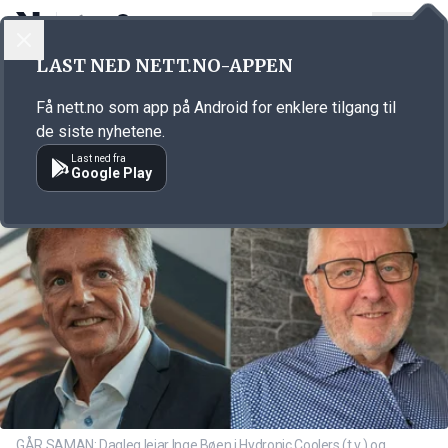
LOGG INN
MENY
Annonsørinnhold
LAST NED NETT.NO-APPEN
Link for annonse
Få nett.no som app på Android for enklere tilgang til
de siste nyhetene.
Last ned fra
Google Play
GÅR SAMAN: Dagleg leiar Inge Bøen i Hydronic Coolers (t.v.) og