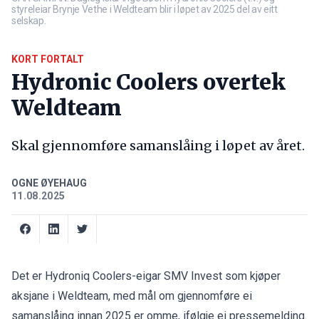
styreleiar Brynje Vethe i Weldteam blir i løpet av 2025 del av eitt
selskap.
KORT FORTALT
Hydronic Coolers overtek
Weldteam
Skal gjennomføre samanslåing i løpet av året.
OGNE ØYEHAUG
11.08.2025
Det er Hydroniq Coolers-eigar SMV Invest som kjøper
aksjane i Weldteam, med mål om gjennomføre ei
samanslåing innan 2025 er omme, ifølgje ei pressemelding.