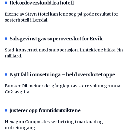
Rekordoverskudd fra hotell
Eierne av Stryn Hotel kan lene seg på gode resultat for
søsterhotell i Lærdal.
Salsgevinst gav superoverskot for Ervik
Stad-konsernet med snuoperasjon. Inntektene bikka éin
milliard.
Nytt fall i omsetninga – held overskotet oppe
Bunker Oil meiner dei går glepp av store volum grunna
Co2-avgifta.
Justerer opp framtidsutsiktene
Hexagon Composites ser betring i marknad og
ordreinngang.