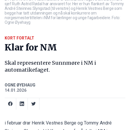
sjef Ruth Astrid Rødal har ansvaret for. Her er hun flankert av Tommy
André Steinnes Slyngstad (til venstre) og Henrik Vestnes Berge som
begge har tatt utdanningen og nå skal konkurrere om
norgesmestertittelen i NM for lærlinger og unge fagarbeidere. Foto:
Ogne Øyehayg
KORT FORTALT
Klar for NM
Skal representere Sunnmøre i NM i
automatikefaget.
OGNE ØYEHAUG
14.01.2026
i februar drar Henrik Vestnes Berge og Tommy André