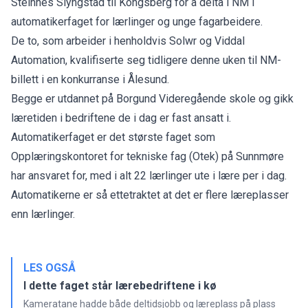
Steinnes Slyngstad til Kongsberg for å delta i NM i
automatikerfaget for lærlinger og unge fagarbeidere.
De to, som arbeider i henholdvis Solwr og Viddal
Automation, kvalifiserte seg tidligere denne uken til NM-
billett i en konkurranse i Ålesund.
Begge er utdannet på Borgund Videregående skole og gikk
læretiden i bedriftene de i dag er fast ansatt i.
Automatikerfaget er det største faget som
Opplæringskontoret for tekniske fag (Otek) på Sunnmøre
har ansvaret for, med i alt 22 lærlinger ute i lære per i dag.
Automatikerne er så ettetraktet at det er flere læreplasser
enn lærlinger.
LES OGSÅ
I dette faget står lærebedriftene i kø
Kameratane hadde både deltidsjobb og læreplass på plass