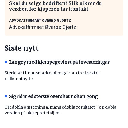
Skal du selge bedriften? Slik sikrer du
verdien før kjøperen tar kontakt
ADVOKATFIRMAET ØVERBØ GJØRTZ
Advokatfirmaet Øverbø Gjørtz
Siste nytt
Langøy med kjempegevinst på investeringar
Sterkt år i finansmarknaden ga rom for tresifra
millionutbytte.
Sigrid med største overskot nokon gong
Tredobla omsetninga, mangedobla resultatet - og dobla
verdien på aksjeporteføljen.