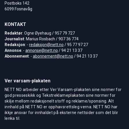
Postboks 142
6099 Fosnavåg
KONTAKT
Redaktør
: Ogne Øyehaug / 957 79 727
Journalist
: Marius Rosbach / 907 36 774
Redaksjon
: -
redaksjon@nett.no
/ 95 77 97 27
Annonse
: -
annonse@nett.no
/ 94 21 13 37
Abonnement
: -
abonnement@nett.no
/ 94 21 13 37
Ver varsam-plakaten
NETT NO arbeider etter Ver Varsam-plakaten sine normer for
god presseskikk og Tekstreklameplakaten sine normer for
skilje mellom redaksjonelt stoff og reklame/sponsing. Alt
innhald på NETT NO er opphavsrettsleg verna. NETT NO har
ikkje ansvar for innhaldet på eksterne nettsider som det blir
lenka til.