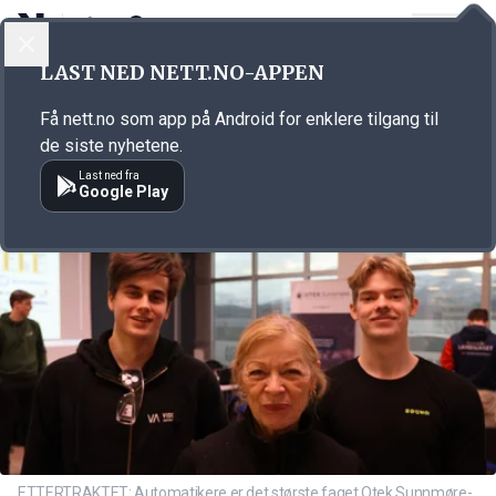
LOGG INN
MENY
Annonsørinnhold
LAST NED NETT.NO-APPEN
Link for annonse
Få nett.no som app på Android for enklere tilgang til
de siste nyhetene.
Last ned fra
Google Play
ETTERTRAKTET: Automatikere er det største faget Otek Sunnmøre-