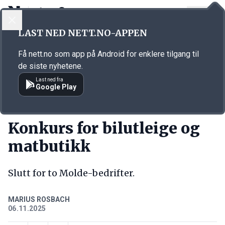
LOGG INN
MENY
Annonsørinnhold
LAST NED NETT.NO-APPEN
Link for annonse
Få nett.no som app på Android for enklere tilgang til
de siste nyhetene.
Last ned fra
Google Play
KORT FORTALT
Konkurs for bilutleige og
matbutikk
Slutt for to Molde-bedrifter.
MARIUS ROSBACH
06.11.2025