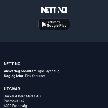
Last ned fra
Google Play
NETT NO
Ansvarleg redaktør:
Ogne Øyehaug
Dagleg leiar:
Eirik Staurset
UTGIVAR
Bakkar & Berg Media AS
Postboks 142
6099 Fosnavåg