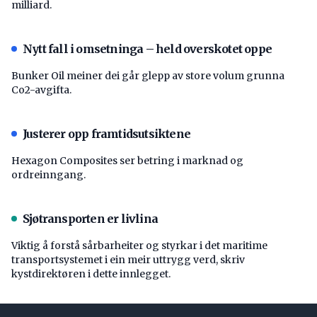
milliard.
Nytt fall i omsetninga – held overskotet oppe
Bunker Oil meiner dei går glepp av store volum grunna
Co2-avgifta.
Justerer opp framtidsutsiktene
Hexagon Composites ser betring i marknad og
ordreinngang.
Sjøtransporten er livlina
Viktig å forstå ­sårbarheiter og styrkar i det maritime
transport­systemet i ein meir uttrygg verd, skriv
kystdirektøren i dette innlegget.