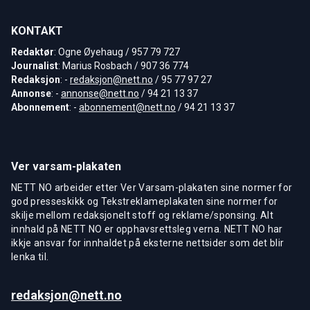
KONTAKT
Redaktør
: Ogne Øyehaug / 957 79 727
Journalist
: Marius Rosbach / 907 36 774
Redaksjon
: -
redaksjon@nett.no
/ 95 77 97 27
Annonse
: -
annonse@nett.no
/ 94 21 13 37
Abonnement
: -
abonnement@nett.no
/ 94 21 13 37
Ver varsam-plakaten
NETT NO arbeider etter Ver Varsam-plakaten sine normer for
god presseskikk og Tekstreklameplakaten sine normer for
skilje mellom redaksjonelt stoff og reklame/sponsing. Alt
innhald på NETT NO er opphavsrettsleg verna. NETT NO har
ikkje ansvar for innhaldet på eksterne nettsider som det blir
lenka til.
redaksjon@nett.no