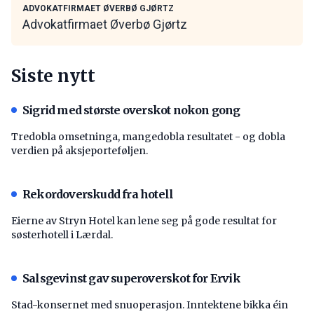
ADVOKATFIRMAET ØVERBØ GJØRTZ
Advokatfirmaet Øverbø Gjørtz
Siste nytt
Sigrid med største overskot nokon gong
Tredobla omsetninga, mangedobla resultatet - og dobla
verdien på aksjeporteføljen.
Rekordoverskudd fra hotell
Eierne av Stryn Hotel kan lene seg på gode resultat for
søsterhotell i Lærdal.
Salsgevinst gav superoverskot for Ervik
Stad-konsernet med snuoperasjon. Inntektene bikka éin