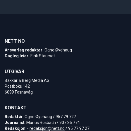
NETT NO
Ansvarleg redaktør:
Ogne Øyehaug
Dagleg leiar:
Eirik Staurset
UTGIVAR
Bakkar & Berg Media AS
Postboks 142
6099 Fosnavåg
KONTAKT
Redaktør
: Ogne Øyehaug / 957 79 727
Journalist
: Marius Rosbach / 907 36 774
Redaksjon
: -
redaksjon@nett.no
/ 95 77 97 27