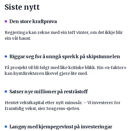
Siste nytt
Den store kraftprøva
Regjeringa kan rekne med ein tøff vinter, om det ikkje blir
ein våt haust.
Riggar seg for å unngå sprekk på skipstunnelen
Få prosjekt vil bli følgt med like kritiske blikk. Ein «x-faktor»
kan kystdirektøren likevel gjere lite med.
Satser nye millioner på restråstoff
Hentet vekstkapital etter nytt minusår. – Vi investerer for
framtidig vekst, sier Seagems-sjefen.
Langøy med kjempegevinst på investeringar