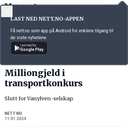
LOGG INN
MENY
Annonsørinnhold
LAST NED NETT.NO-APPEN
Link for annonse
Få nett.no som app på Android for enklere tilgang til
de siste nyhetene.
Last ned fra
Google Play
KORT FORTALT
Milliongjeld i
transportkonkurs
Slutt for Vanylven-selskap.
NETT NO
11.01.2024