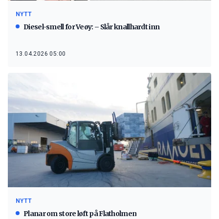
NYTT
Diesel-smell for Veøy: – Slår knallhardt inn
13.04.2026 05:00
NYTT
Planar om store løft på Flatholmen