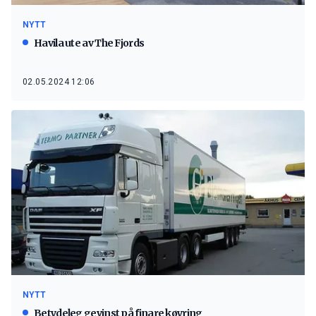
NYTT
Havila ute av The Fjords
02.05.2024 12:06
NYTT
Betydeleg gevinst på finare køyring