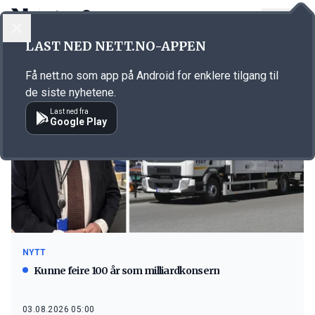
LOGG INN
MENY
LAST NED NETT.NO-APPEN
Emne: transport
Få nett.no som app på Android for enklere tilgang til
de siste nyhetene.
Last ned fra
Google Play
NYTT
Kunne feire 100 år som milliardkonsern
03.08.2026 05:00