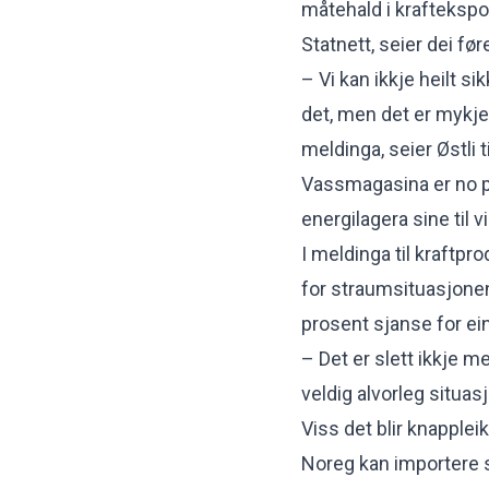
måtehald i kraftekspor
Statnett, seier dei før
– Vi kan ikkje heilt s
det, men det er mykje
meldinga, seier Østli t
Vassmagasina er no på e
energilagera sine til v
I meldinga til kraftpr
for straumsituasjonen 
prosent sjanse for ei
– Det er slett ikkje 
veldig alvorleg situas
Viss det blir knappleik
Noreg kan importere s