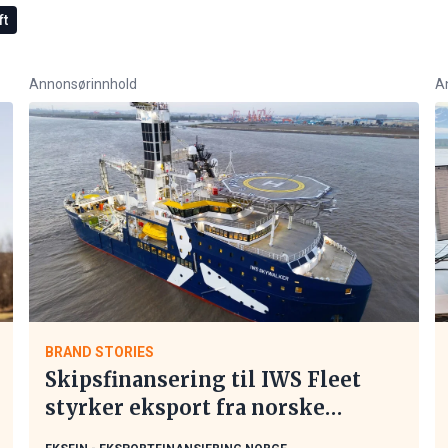
ft
Annonsørinnhold
A
BRAND STORIES
Skipsfinansering til IWS Fleet
styrker eksport fra norske
maritime leverandører