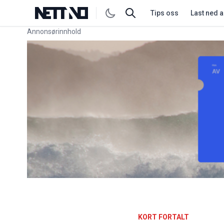
Tips oss
Last ned 
Annonsørinnhold
Link for annonse
KORT FORTALT