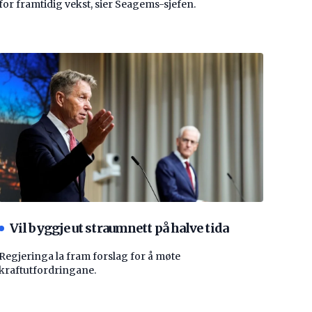
for framtidig vekst, sier Seagems-sjefen.
Vil byggje ut straumnett på halve tida
Regjeringa la fram forslag for å møte
kraftutfordringane.