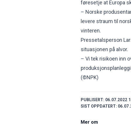
føresetje at Europa s
– Norske produsentar 
levere straum til norsk
vinteren.
Pressetalsperson Lars
situasjonen på alvor.
– Vi tek risikoen inn 
produksjonsplanleggin
(©NPK)
PUBLISERT:
06.07.2022 1
SIST OPPDATERT:
06.07.
Mer om