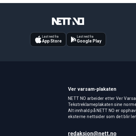
Last ned fra
Last ned fra
App Store
Google Play
Ver varsam-plakaten
NETT NO arbeider etter Ver Varsa
Tekstreklameplakaten sine normer
Alt innhald på NETT NO er opphavs
eksterne nettsider som det blir len
redaksjon@nett.no