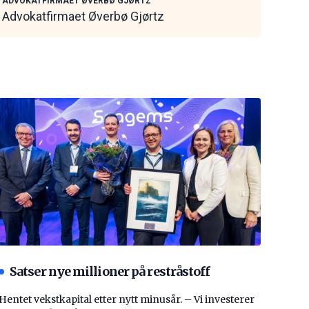
ADVOKATFIRMAET ØVERBØ GJØRTZ
Advokatfirmaet Øverbø Gjørtz
Satser nye millioner på restråstoff
Hentet vekstkapital etter nytt minusår. – Vi investerer