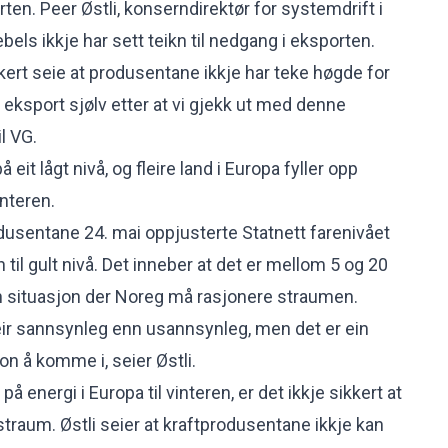
ten. Peer Østli, konserndirektør for systemdrift i
ebels ikkje har sett teikn til nedgang i eksporten.
ikkert seie at produsentane ikkje har teke høgde for
 eksport sjølv etter at vi gjekk ut med denne
il
VG
.
it lågt nivå, og fleire land i Europa fyller opp
interen.
odusentane 24. mai oppjusterte Statnett farenivået
til gult nivå. Det inneber at det er mellom 5 og 20
n situasjon der Noreg må rasjonere straumen.
meir sannsynleg enn usannsynleg, men det er ein
jon å komme i, seier Østli.
 på energi i Europa til vinteren, er det ikkje sikkert at
traum. Østli seier at kraftprodusentane ikkje kan