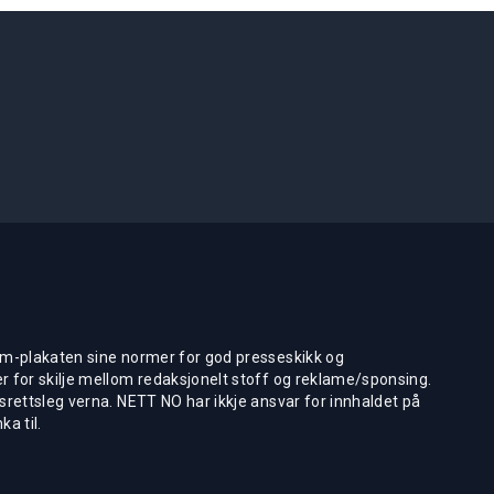
m-plakaten sine normer for god presseskikk og
 for skilje mellom redaksjonelt stoff og reklame/sponsing.
rettsleg verna. NETT NO har ikkje ansvar for innhaldet på
ka til.