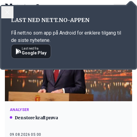
LOGG INN
MENY
LAST NED NETT.NO-APPEN
Emne: kraft
Få nett.no som app på Android for enklere tilgang til
de siste nyhetene.
Last ned fra
Google Play
ANALYSER
Den store kraftprøva
09.08.2026 05:00