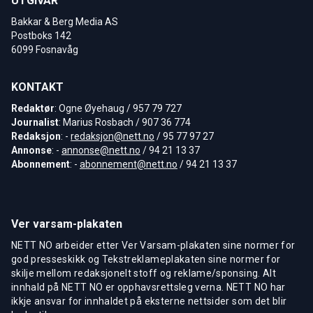
UTGIVAR
Bakkar & Berg Media AS
Postboks 142
6099 Fosnavåg
KONTAKT
Redaktør
: Ogne Øyehaug / 957 79 727
Journalist
: Marius Rosbach / 907 36 774
Redaksjon
: -
redaksjon@nett.no
/ 95 77 97 27
Annonse
: -
annonse@nett.no
/ 94 21 13 37
Abonnement
: -
abonnement@nett.no
/ 94 21 13 37
Ver varsam-plakaten
NETT NO arbeider etter Ver Varsam-plakaten sine normer for
god presseskikk og Tekstreklameplakaten sine normer for
skilje mellom redaksjonelt stoff og reklame/sponsing. Alt
innhald på NETT NO er opphavsrettsleg verna. NETT NO har
ikkje ansvar for innhaldet på eksterne nettsider som det blir