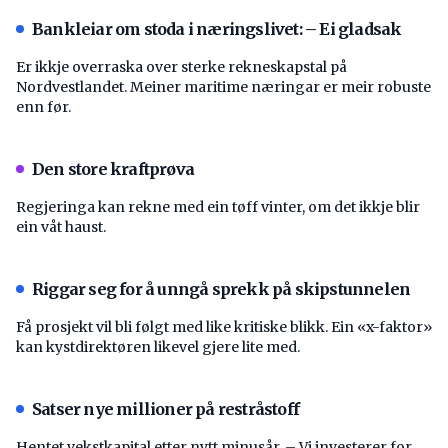
Bankleiar om stoda i næringslivet: – Ei gladsak
Er ikkje overraska over sterke rekneskapstal på
Nordvestlandet. Meiner maritime næringar er meir robuste
enn før.
Den store kraftprøva
Regjeringa kan rekne med ein tøff vinter, om det ikkje blir
ein våt haust.
Riggar seg for å unngå sprekk på skipstunnelen
Få prosjekt vil bli følgt med like kritiske blikk. Ein «x-faktor»
kan kystdirektøren likevel gjere lite med.
Satser nye millioner på restråstoff
Hentet vekstkapital etter nytt minusår. – Vi investerer for