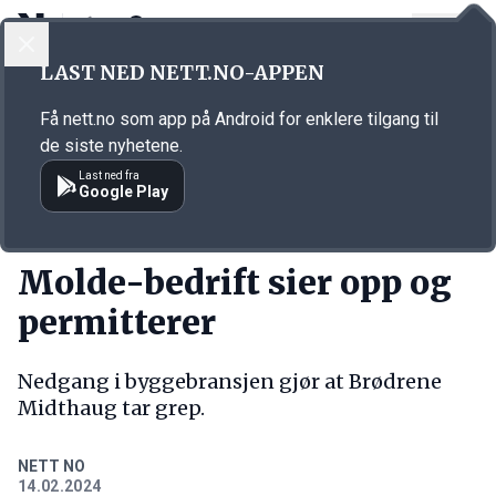
LOGG INN
MENY
Annonsørinnhold
LAST NED NETT.NO-APPEN
Link for annonse
Få nett.no som app på Android for enklere tilgang til
de siste nyhetene.
Last ned fra
Google Play
KORT FORTALT
Molde-bedrift sier opp og
permitterer
Nedgang i byggebransjen gjør at Brødrene
Midthaug tar grep.
NETT NO
14.02.2024