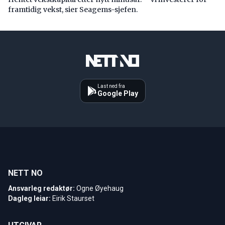
framtidig vekst, sier Seagems-sjefen.
Last ned fra
Google Play
NETT NO
Ansvarleg redaktør:
Ogne Øyehaug
Dagleg leiar:
Eirik Staurset