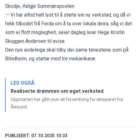
Skodje, ifølgje
Sunnmørsposten
.
– Vi har alltid hatt lyst til å starte ein ny verkstad, og då vi
fekk tilbodet frå Ferda om å ta over lokala deira, såg vi det
som ei flott moglegheit, seier dagleg leiar Hege Kristin
Skuggen Andersen til avisa.
Den nye avdelinga skal tilby dei same tenestene som på
Blindheim, og startar med tre mekanikarar.
LES OGSÅ
Realiserte drømmen om eget verksted
Oppstarten har gått over all forventning for ekteparet fra
Ålesund.
PUBLISERT:
07.10.2025 10:33