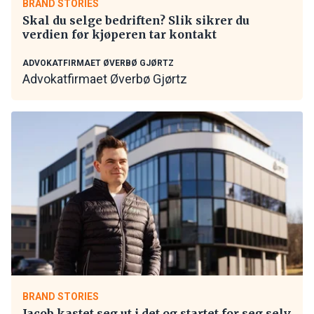
BRAND STORIES
Skal du selge bedriften? Slik sikrer du
verdien før kjøperen tar kontakt
ADVOKATFIRMAET ØVERBØ GJØRTZ
Advokatfirmaet Øverbø Gjørtz
BRAND STORIES
Jacob kastet seg ut i det og startet for seg selv