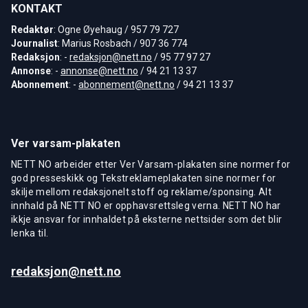
KONTAKT
Redaktør
: Ogne Øyehaug / 957 79 727
Journalist
: Marius Rosbach / 907 36 774
Redaksjon
: -
redaksjon@nett.no
/ 95 77 97 27
Annonse
: -
annonse@nett.no
/ 94 21 13 37
Abonnement
: -
abonnement@nett.no
/ 94 21 13 37
Ver varsam-plakaten
NETT NO arbeider etter Ver Varsam-plakaten sine normer for
god presseskikk og Tekstreklameplakaten sine normer for
skilje mellom redaksjonelt stoff og reklame/sponsing. Alt
innhald på NETT NO er opphavsrettsleg verna. NETT NO har
ikkje ansvar for innhaldet på eksterne nettsider som det blir
lenka til.
redaksjon@nett.no