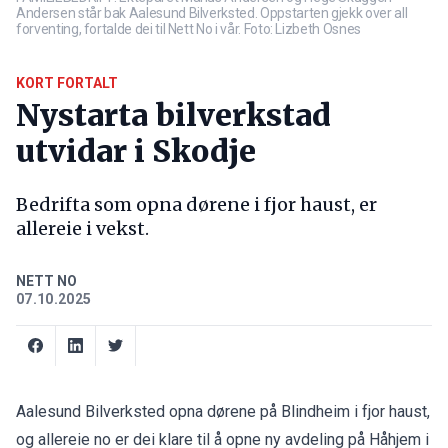
Andersen står bak Aalesund Bilverksted. Oppstarten gjekk over all
forventing, fortalde dei til Nett No i vår. Foto: Lizbeth Osnes
KORT FORTALT
Nystarta bilverkstad
utvidar i Skodje
Bedrifta som opna dørene i fjor haust, er
allereie i vekst.
NETT NO
07.10.2025
Aalesund Bilverksted opna dørene på Blindheim i fjor haust,
og allereie no er dei klare til å opne ny avdeling på Håhjem i