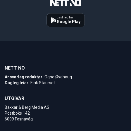
Last ned fra
Google Play
NETT NO
Ansvarleg redaktør:
Ogne Øyehaug
Dagleg leiar:
Eirik Staurset
UTGIVAR
Bakkar & Berg Media AS
Postboks 142
6099 Fosnavåg