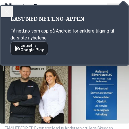
LOGG INN
MENY
Annonsørinnhold
LAST NED NETT.NO-APPEN
Link for annonse
Få nett.no som app på Android for enklere tilgang til
de siste nyhetene.
Last ned fra
Google Play
FAMILIEBEDRIFT: Ekteparet Marius Andersen og Hege Skuggen