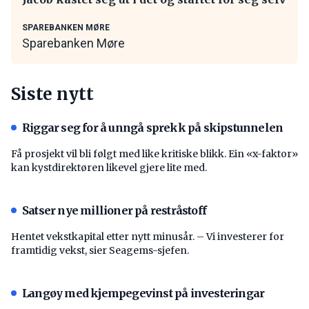
SPAREBANKEN MØRE
Sparebanken Møre
Siste nytt
Riggar seg for å unngå sprekk på skipstunnelen
Få prosjekt vil bli følgt med like kritiske blikk. Ein «x-faktor»
kan kystdirektøren likevel gjere lite med.
Satser nye millioner på restråstoff
Hentet vekstkapital etter nytt minusår. – Vi investerer for
framtidig vekst, sier Seagems-sjefen.
Langøy med kjempegevinst på investeringar