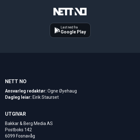
Last ned fra
Google Play
NETT NO
Ansvarleg redaktør:
Ogne Øyehaug
Dagleg leiar:
Eirik Staurset
UTGIVAR
Bakkar & Berg Media AS
Postboks 142
6099 Fosnavåg