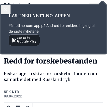
LOGG INN
MENY
Annonsørinnhold
LAST NED NETT.NO-APPEN
Link for annonse
Få nett.no som app på Android for enklere tilgang til
de siste nyhetene.
Last ned fra
Google Play
KORT FORTALT
Redd for torskebestanden
Fiskarlaget fryktar for torskebestanden om
samarbeidet med Russland ryk
NPK-NTB
08.04.2022