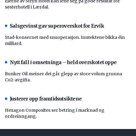
Eierne av Stryn Hotel kan lene seg på gode resultat for
søsterhotell i Lærdal.
Salsgevinst gav superoverskot for Ervik
Stad-konsernet med snuoperasjon. Inntektene bikka éin
milliard.
Nytt fall i omsetninga – held overskotet oppe
Bunker Oil meiner dei går glepp av store volum grunna
Co2-avgifta.
Justerer opp framtidsutsiktene
Hexagon Composites ser betring i marknad og
ordreinngang.