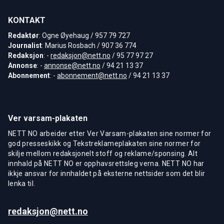
KONTAKT
Redaktør
: Ogne Øyehaug / 957 79 727
Journalist
: Marius Rosbach / 907 36 774
Redaksjon
: -
redaksjon@nett.no
/ 95 77 97 27
Annonse
: -
annonse@nett.no
/ 94 21 13 37
Abonnement
: -
abonnement@nett.no
/ 94 21 13 37
Ver varsam-plakaten
NETT NO arbeider etter Ver Varsam-plakaten sine normer for
god presseskikk og Tekstreklameplakaten sine normer for
skilje mellom redaksjonelt stoff og reklame/sponsing. Alt
innhald på NETT NO er opphavsrettsleg verna. NETT NO har
ikkje ansvar for innhaldet på eksterne nettsider som det blir
lenka til.
redaksjon@nett.no