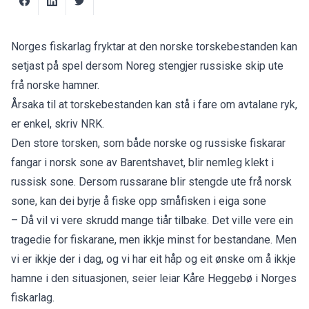
Norges fiskarlag fryktar at den norske torskebestanden kan
setjast på spel dersom Noreg stengjer russiske skip ute
frå norske hamner.
Årsaka til at torskebestanden kan stå i fare om avtalane ryk,
er enkel, skriv
NRK
.
Den store torsken, som både norske og russiske fiskarar
fangar i norsk sone av Barentshavet, blir nemleg klekt i
russisk sone. Dersom russarane blir stengde ute frå norsk
sone, kan dei byrje å fiske opp småfisken i eiga sone
– Då vil vi vere skrudd mange tiår tilbake. Det ville vere ein
tragedie for fiskarane, men ikkje minst for bestandane. Men
vi er ikkje der i dag, og vi har eit håp og eit ønske om å ikkje
hamne i den situasjonen, seier leiar Kåre Heggebø i Norges
fiskarlag.