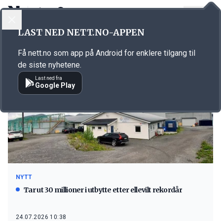
LOGG INN
MENY
LAST NED NETT.NO-APPEN
Emne: Russland
Få nett.no som app på Android for enklere tilgang til
de siste nyhetene.
Last ned fra
Google Play
NYTT
Tar ut 30 millioner i utbytte etter ellevilt rekordår
24.07.2026 10:38