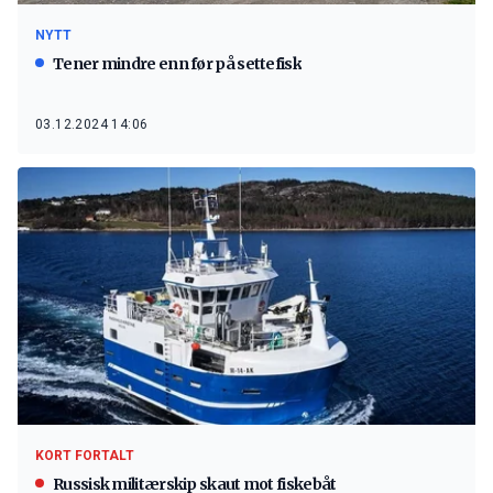
NYTT
Tener mindre enn før på settefisk
03.12.2024 14:06
KORT FORTALT
Russisk militærskip skaut mot fiskebåt