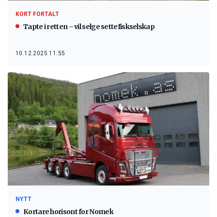
KORT FORTALT
Tapte i retten – vil selge settefiskselskap
10.12.2025 11:55
NYTT
Kortare horisont for Nomek