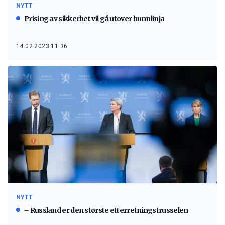
NYTT
Prising av sikkerhet vil gå utover bunnlinja
14.02.2023 11:36
NYTT
– Russland er den største etterretningstrusselen