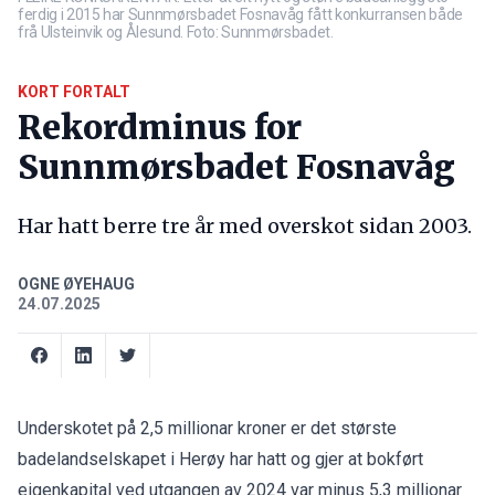
ferdig i 2015 har Sunnmørsbadet Fosnavåg fått konkurransen både
frå Ulsteinvik og Ålesund. Foto: Sunnmørsbadet.
KORT FORTALT
Rekordminus for
Sunnmørsbadet Fosnavåg
Har hatt berre tre år med overskot sidan 2003.
OGNE ØYEHAUG
24.07.2025
Underskotet på 2,5 millionar kroner er det største
badelandselskapet i Herøy har hatt og gjer at bokført
eigenkapital ved utgangen av 2024 var minus 5,3 millionar