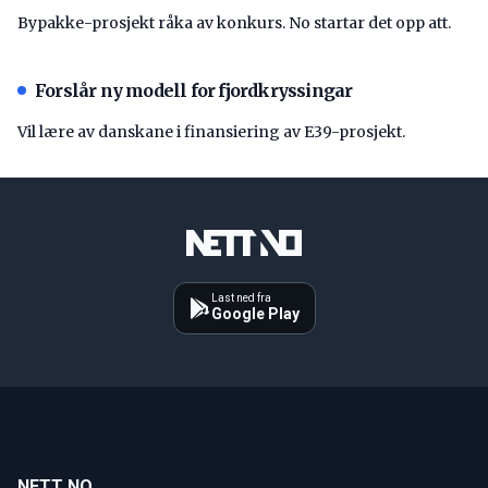
Bypakke-prosjekt råka av konkurs. No startar det opp att.
Forslår ny modell for fjordkryssingar
Vil lære av danskane i finansiering av E39-prosjekt.
Last ned fra
Google Play
NETT NO