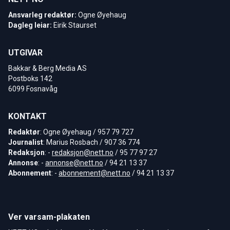
Ansvarleg redaktør:
Ogne Øyehaug
Dagleg leiar:
Eirik Staurset
UTGIVAR
Bakkar & Berg Media AS
Postboks 142
6099 Fosnavåg
KONTAKT
Redaktør
: Ogne Øyehaug / 957 79 727
Journalist
: Marius Rosbach / 907 36 774
Redaksjon
: -
redaksjon@nett.no
/ 95 77 97 27
Annonse
: -
annonse@nett.no
/ 94 21 13 37
Abonnement
: -
abonnement@nett.no
/ 94 21 13 37
Ver varsam-plakaten