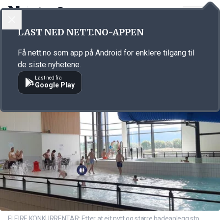
LOGG INN
MENY
Annonsørinnhold
LAST NED NETT.NO-APPEN
Link for annonse
Få nett.no som app på Android for enklere tilgang til
de siste nyhetene.
Last ned fra
Google Play
FLEIRE KONKURRENTAR: Etter at eit nytt og større badeanlegg sto