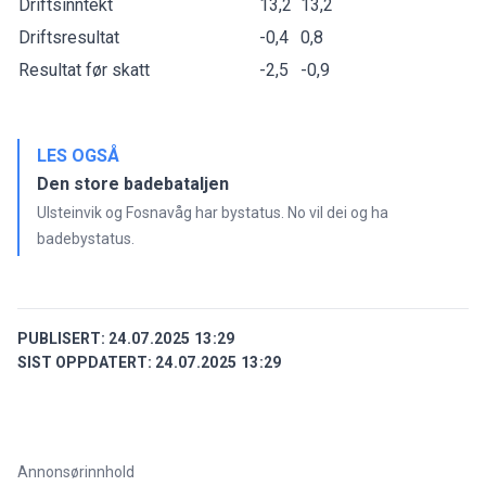
Driftsinntekt
13,2
13,2
Driftsresultat
-0,4
0,8
Resultat før skatt
-2,5
-0,9
LES OGSÅ
Den store badebataljen
Ulsteinvik og Fosnavåg har bystatus. No vil dei og ha
badebystatus.
PUBLISERT:
24.07.2025 13:29
SIST OPPDATERT:
24.07.2025 13:29
Annonsørinnhold