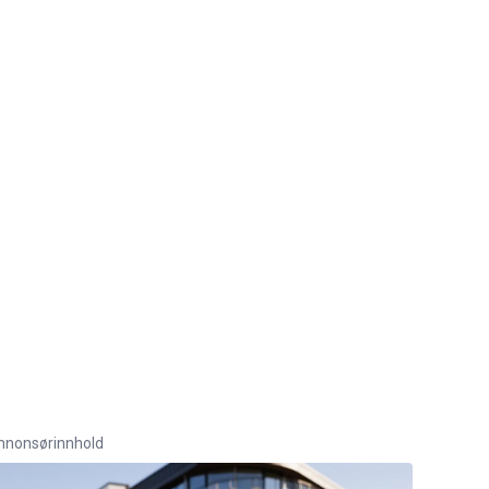
nnonsørinnhold