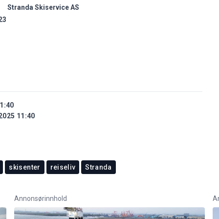
Stranda Skiservice AS
23
1:40
2025 11:40
skisenter
reiseliv
Stranda
Annonsørinnhold
A