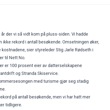
t år der vi så vidt kom på pluss-siden. Vi hadde
 ikke rekord i antall besøkende. Omsetningen øker,
 kostnadene, sier styreleder Stig Jarle Rødseth i
er til Nett No.
ter er 100 prosent eier av datterselskapene
rantdrift og Stranda Skiservice.
 sommersesongen med turisme gjør seg stadig
ene.
ekord på antall besøkende, men vi har hatt mer
r tidligere.