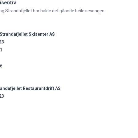
kisentra
i og Strandafjellet har halde det gåande heile sesongen.
Strandafjellet Skisenter AS
23
,1
,6
andafjellet Restaurantdrift AS
23