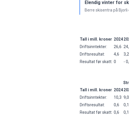
Elendig vinter for s
Berre skisentra på Bjorl
Tall i mill. kroner
2024
20
Driftsinntekter:
26,6
24
Driftsresultat:
4,6
3,2
Resultat før skatt:
0
- 0
Str
Tall i mill. kroner
2024
20
Driftsinntekter:
10,3
9,0
Driftsresultat:
0,6
0,1
Resultat før skatt:
0,6
0,1