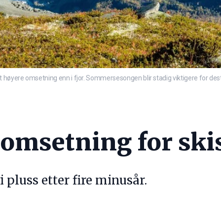
t høyere omsetning enn i fjor. Sommersesongen blir stadig viktigere for de
omsetning for ski
i pluss etter fire minusår.