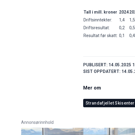
Tall i mill. kroner
2024
20
Driftsinntekter:
1,4
1,5
Driftsresultat:
0,2
0,5
Resultat før skatt:
0,1
0,4
PUBLISERT:
14.05.2025 1
SIST OPPDATERT:
14.05.
Mer om
Strandafjellet Skisenter
Annonsørinnhold