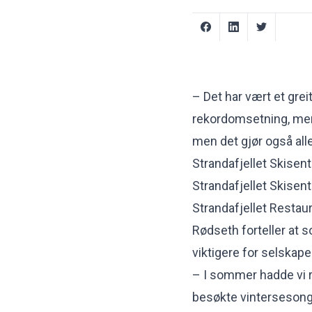
– Det har vært et grei
rekordomsetning, men
men det gjør også alle
Strandafjellet Skisent
Strandafjellet Skisen
Strandafjellet Restau
Rødseth forteller at
viktigere for selskap
– I sommer hadde vi r
besøkte vintersesonge