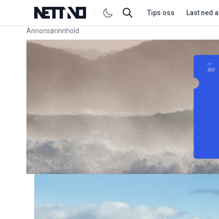
Tips oss
Last ned 
Annonsørinnhold
Link for annonse