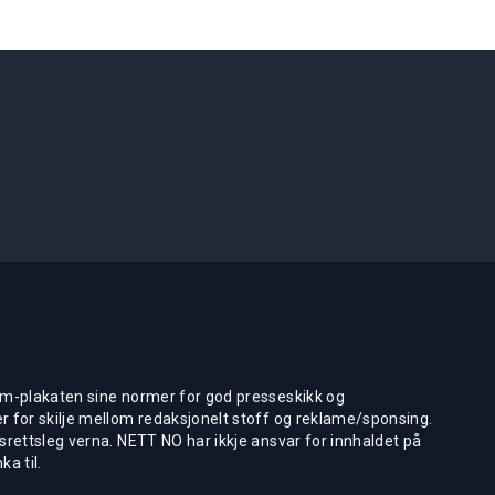
m-plakaten sine normer for god presseskikk og
 for skilje mellom redaksjonelt stoff og reklame/sponsing.
rettsleg verna. NETT NO har ikkje ansvar for innhaldet på
ka til.