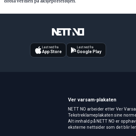
dobla verdien på aksjeporteføljen.
Last ned fra
Last ned fra
App Store
Google Play
Ver varsam-plakaten
NETT NO arbeider etter Ver Varsa
Tekstreklameplakaten sine normer
Alt innhald på NETT NO er opphavs
eksterne nettsider som det blir len