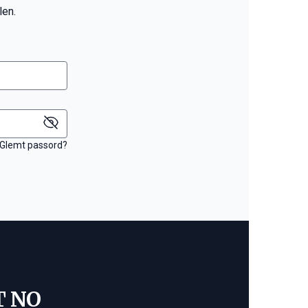
len.
Glemt passord?
T NO