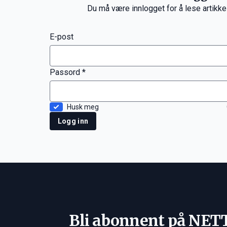
Du må være innlogget for å lese artikke
E-post
Passord *
Husk meg
Logg inn
Bli abonnent på NET