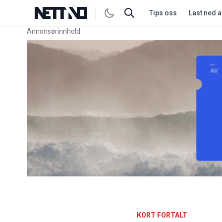
Tips oss
Last ned 
Annonsørinnhold
Link for annonse
KORT FORTALT