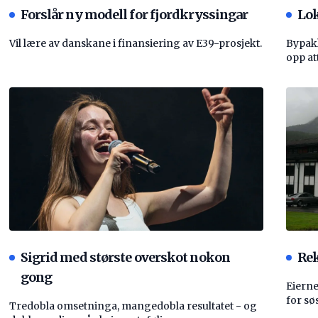
Forslår ny modell for fjordkryssingar
Lok
Vil lære av danskane i finansiering av E39-prosjekt.
Bypakk
opp att
Sigrid med største overskot nokon
Rek
gong
Eierne
for sø
Tredobla omsetninga, mangedobla resultatet - og