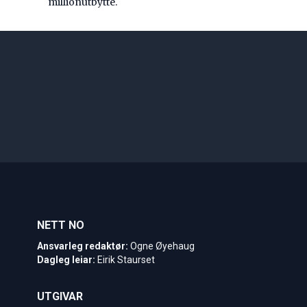
millionutbytte.
NETT NO
Ansvarleg redaktør:
Ogne Øyehaug
Dagleg leiar:
Eirik Staurset
UTGIVAR