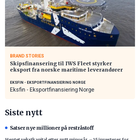
BRAND STORIES
Skipsfinansering til IWS Fleet styrker
eksport fra norske maritime leverandører
EKSFIN - EKSPORTFINANSIERING NORGE
Eksfin - Eksportfinansiering Norge
Siste nytt
Satser nye millioner på restråstoff
Hentet vekstkapital etter nytt minusår. – Vi investerer for