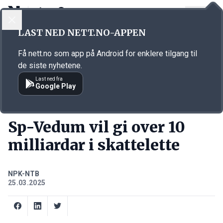
LOGG INN
MENY
Annonsørinnhold
LAST NED NETT.NO-APPEN
Link for annonse
Få nett.no som app på Android for enklere tilgang til
de siste nyhetene.
Last ned fra
Google Play
KORT FORTALT
Sp-Vedum vil gi over 10
milliardar i skattelette
NPK-NTB
25.03.2025