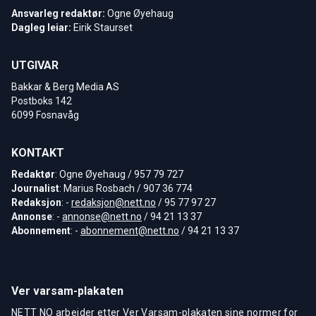
Ansvarleg redaktør:
Ogne Øyehaug
Dagleg leiar:
Eirik Staurset
UTGIVAR
Bakkar & Berg Media AS
Postboks 142
6099 Fosnavåg
KONTAKT
Redaktør
: Ogne Øyehaug / 957 79 727
Journalist
: Marius Rosbach / 907 36 774
Redaksjon
: -
redaksjon@nett.no
/ 95 77 97 27
Annonse
: -
annonse@nett.no
/ 94 21 13 37
Abonnement
: -
abonnement@nett.no
/ 94 21 13 37
Ver varsam-plakaten
NETT NO arbeider etter Ver Varsam-plakaten sine normer for