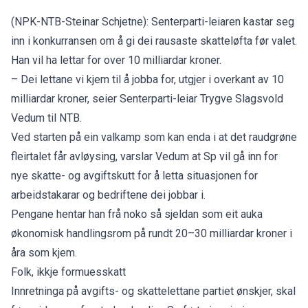
(NPK-NTB-Steinar Schjetne): Senterparti-leiaren kastar seg
inn i konkurransen om å gi dei rausaste skatteløfta før valet.
Han vil ha lettar for over 10 milliardar kroner.
– Dei lettane vi kjem til å jobba for, utgjer i overkant av 10
milliardar kroner, seier Senterparti-leiar Trygve Slagsvold
Vedum til NTB.
Ved starten på ein valkamp som kan enda i at det raudgrøne
fleirtalet får avløysing, varslar Vedum at Sp vil gå inn for
nye skatte- og avgiftskutt for å letta situasjonen for
arbeidstakarar og bedriftene dei jobbar i.
Pengane hentar han frå noko så sjeldan som eit auka
økonomisk handlingsrom på rundt 20–30 milliardar kroner i
åra som kjem.
Folk, ikkje formuesskatt
Innretninga på avgifts- og skattelettane partiet ønskjer, skal