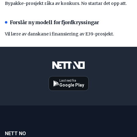
Bypakke-prosjekt råka av konkurs. No startar det opp att.
Forslår ny modell for fjordkryssingar
Vil lære av danskane i finansiering av E39-prosjekt.
Last ned fra
Google Play
NETT NO