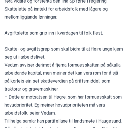
føra vidare og forsterka den lina Sp førte i regjering:
Skattelette på inntekt for arbeidsfolk med lågare og
mellomliggjande lønningar.
Avgiftslette som grip inn i kvardagen til folk flest.
Skatte- og avgiftsgrep som skal bidra til at fleire unge kjem
seg ut i arbeidslivet.
Vedum avviser derimot å fjerna formuesskatten på såkalla
arbeidande kapital, men meiner det kan vera rom for å sjå
på korleis ein set skatteverdien på driftsmiddel, som
traktorar og gravemaskiner.
– Dette er motsatsen til Høgre, som har formuesskatt som
hovudprioritet. Eg meiner hovudprioriteten må vera
arbeidsfolk, seier Vedum.
Til helga samlar han partifellane til landsmøte i Haugesund.