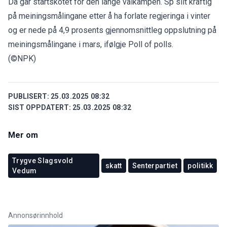
Då går startskotet for den lange valkampen. Sp slit kraftig
på meiningsmålingane etter å ha forlate regjeringa i vinter
og er nede på 4,9 prosents gjennomsnittleg oppslutning på
meiningsmålingane i mars, ifølgje
Poll of polls
.
(©NPK)
PUBLISERT:
25.03.2025 08:32
SIST OPPDATERT:
25.03.2025 08:32
Mer om
Trygve Slagsvold
skatt
Senterpartiet
politikk
Vedum
Annonsørinnhold