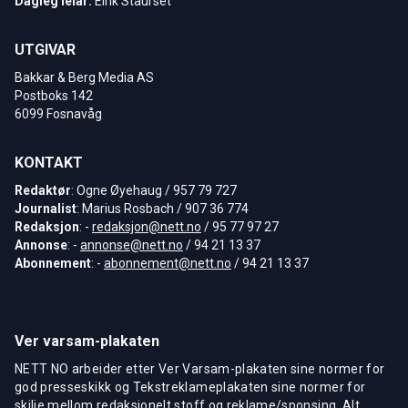
Dagleg leiar:
Eirik Staurset
UTGIVAR
Bakkar & Berg Media AS
Postboks 142
6099 Fosnavåg
KONTAKT
Redaktør
: Ogne Øyehaug / 957 79 727
Journalist
: Marius Rosbach / 907 36 774
Redaksjon
: -
redaksjon@nett.no
/ 95 77 97 27
Annonse
: -
annonse@nett.no
/ 94 21 13 37
Abonnement
: -
abonnement@nett.no
/ 94 21 13 37
Ver varsam-plakaten
NETT NO arbeider etter Ver Varsam-plakaten sine normer for
god presseskikk og Tekstreklameplakaten sine normer for
skilje mellom redaksjonelt stoff og reklame/sponsing. Alt