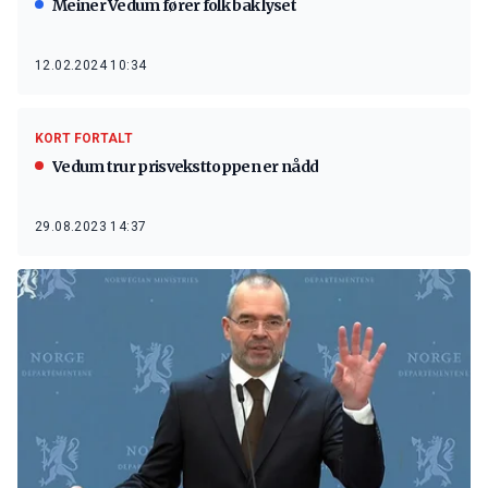
Meiner Vedum fører folk bak lyset
12.02.2024 10:34
KORT FORTALT
Vedum trur prisveksttoppen er nådd
29.08.2023 14:37