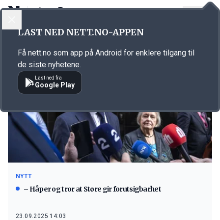
LOGG INN
MENY
LAST NED NETT.NO-APPEN
Emne: Trygve Slagsvold Vedum
Få nett.no som app på Android for enklere tilgang til
de siste nyhetene.
Last ned fra
Google Play
NYTT
– Håper og tror at Støre gir forutsigbarhet
23.09.2025 14:03