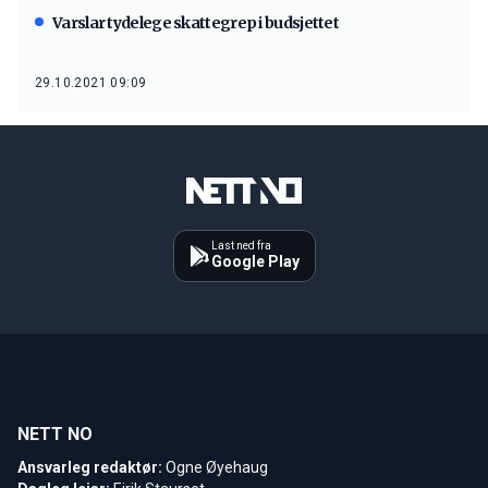
Varslar tydelege skattegrep i budsjettet
29.10.2021 09:09
Last ned fra
Google Play
NETT NO
Ansvarleg redaktør:
Ogne Øyehaug